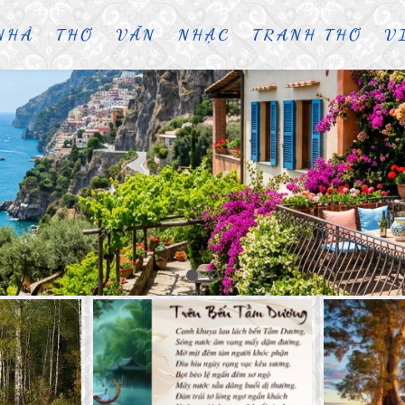
NHÀ
THƠ
VĂN
NHẠC
TRANH THƠ
V