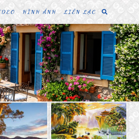
IDEO
HÌNH ẢNH
LIÊN LẠC