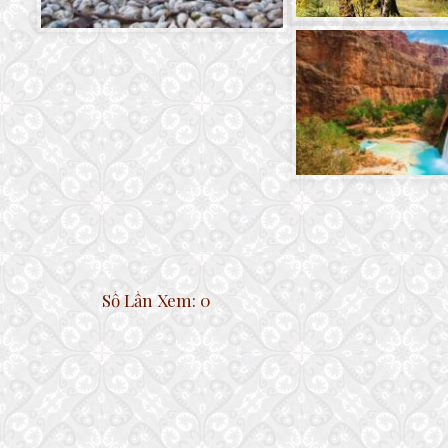
Số Lần Xem:
0