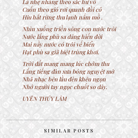
Lá nhẹ nhàng theo sắc hư vô
Cuốn theo gió rơi quanh đồi cỏ
Hiu hắt rừng thu lạnh nấm mồ .
Nhìn xuống triền sông con nước trôi
Nước lắng phù sa dâng hiến đời
Mai nầy nước có trôi vế biển
Hạt phù sa giã biệt trùng khơi.
Trời đất mang mang lúc chớm thu
Lắng tiếng đàn xưa bóng nguyệt mờ
Nhã nhạc bên lầu đèn khêu ngọn
Nhớ người tay ngọc chuốt so dây.
UYÊN THÚY LÂM
SIMILAR POSTS