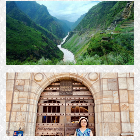
SÔNG CHIA, BIỂN HẸN, TRĂNG THỀ … RỪNG XƯA GIÓ HÁT, ĐI VỀ CÓ
NHAU.
14 December, 2022
TRƯỜNG ĐẠI HỌC YALE
18 September, 2023