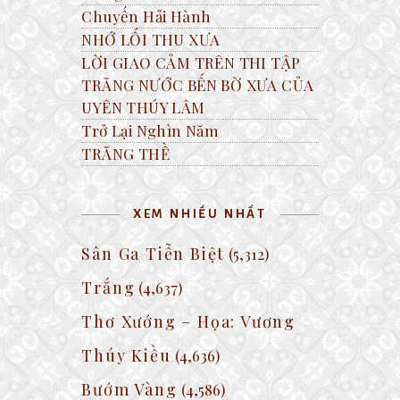
Chuyến Hải Hành
NHỚ LỐI THU XƯA
LỜI GIAO CẢM TRÊN THI TẬP
TRĂNG NƯỚC BẾN BỜ XƯA CỦA
UYÊN THÚY LÂM
Trở Lại Nghìn Năm
TRĂNG THỀ
XEM NHIỀU NHẤT
Sân Ga Tiễn Biệt
(5,312)
Trắng
(4,637)
Thơ Xướng – Họa: Vương
Thúy Kiều
(4,636)
Bướm Vàng
(4,586)