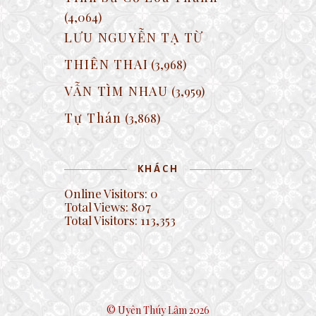
(4,064)
LƯU NGUYỄN TẠ TỪ
THIÊN THAI
(3,968)
VẪN TÌM NHAU
(3,959)
Tự Thán
(3,868)
KHÁCH
Online Visitors:
0
Total Views:
807
Total Visitors:
113,353
© Uyên Thúy Lâm 2026