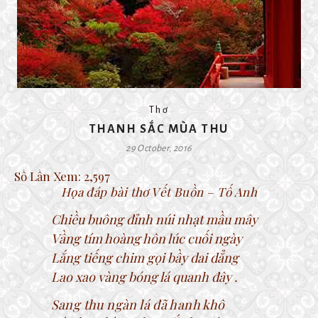
Thơ
THANH SẮC MÙA THU
29 October, 2016
Số Lần Xem:
2,597
Họa đáp bài thơ Vết Buồn – Tố Anh
Chiều buông đỉnh núi nhạt mầu mây
Vầng tím hoàng hôn lúc cuối ngày
Lắng tiếng chim gọi bầy dai dẳng
Lao xao vàng bóng lá quanh đây .
Sang thu ngàn lá đã hanh khô