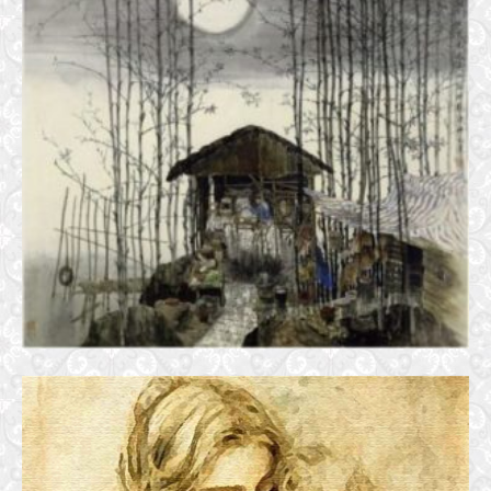
TRANH ĐẸP
31 January, 2017
MẸ LÀ