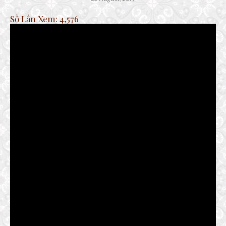
Số Lần Xem:
4,576