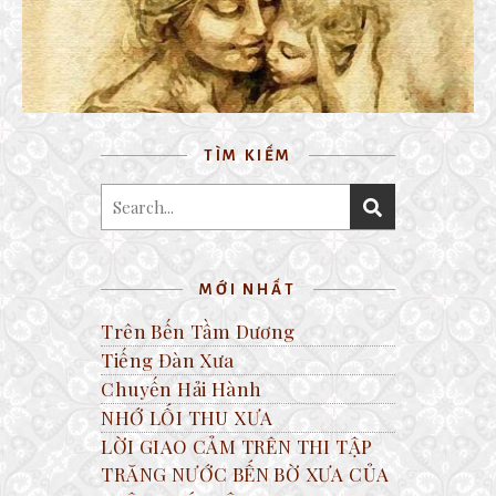
15 September, 2018
TÌM KIẾM
MỚI NHẤT
Trên Bến Tầm Dương
Tiếng Đàn Xưa
Chuyến Hải Hành
NHỚ LỐI THU XƯA
LỜI GIAO CẢM TRÊN THI TẬP
TRĂNG NƯỚC BẾN BỜ XƯA CỦA