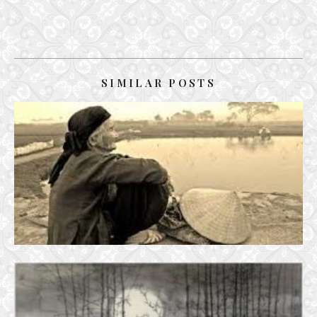
SIMILAR POSTS
TIẾNG MẸ NGÀY XƯA
21 May, 2018