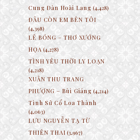
Cung Đàn Hoài Lang
(4,428)
ĐÂU CÒN EM BÊN TÔI
(4,398)
LẺ BÓNG – THƠ XƯỚNG
HỌA
(4,278)
TÌNH YÊU THỜI LY LOẠN
(4,218)
XUÂN THU TRANG
PHƯỢNG – Bùi Giáng
(4,214)
Tình Sử Cổ Loa Thành
(4,063)
LƯU NGUYỄN TẠ TỪ
THIÊN THAI
(3,967)