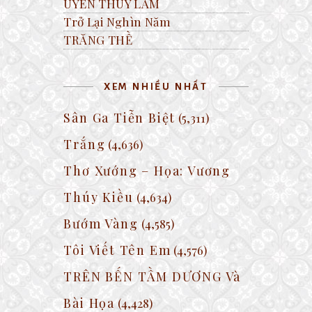
UYÊN THÚY LÂM
Trở Lại Nghìn Năm
TRĂNG THỀ
XEM NHIỀU NHẤT
Sân Ga Tiễn Biệt
(5,311)
Trắng
(4,636)
Thơ Xướng – Họa: Vương
Thúy Kiều
(4,634)
Bướm Vàng
(4,585)
Tôi Viết Tên Em
(4,576)
TRÊN BẾN TẦM DƯƠNG Và
Bài Họa
(4,428)