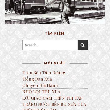
4 March, 2019
TÌM KIẾM
MỚI NHẤT
Trên Bến Tầm Dương
Tiếng Đàn Xưa
Chuyến Hải Hành
NHỚ LỐI THU XƯA
LỜI GIAO CẢM TRÊN THI TẬP
TRĂNG NƯỚC BẾN BỜ XƯA CỦA