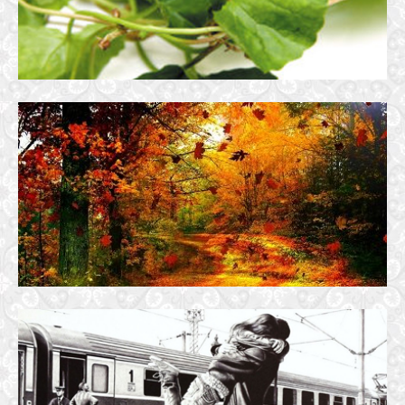
CHIẾC LÁ VỀ ĐÂU
20 October, 2017
VIDEO SÂN GA TIỄN BIỆT