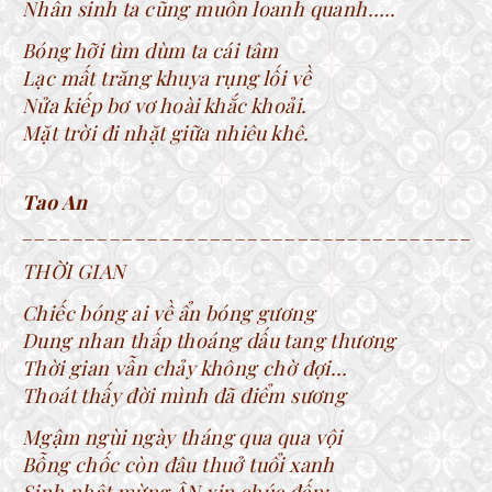
Nhân sinh ta cũng muốn loanh quanh…..
Bóng hỡi tìm dùm ta cái tâm
Lạc mất trăng khuya rụng lối về
Nửa kiếp bơ vơ hoài khắc khoải.
Mặt trời đi nhặt giữa nhiêu khê.
Tao An
____________________________________
THỜI GIAN
Chiếc bóng ai về ẩn bóng gương
Dung nhan thấp thoáng dấu tang thương
Thời gian vẫn chảy không chờ đợi…
Thoát thấy đời mình đã điểm sương
Mgậm ngùi ngày tháng qua qua vội
Bỗng chốc còn đâu thuở tuổi xanh