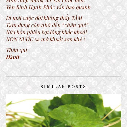
Sinh nhật mừng ÂN xin chúc đến:
Yên Bình Hạnh Phúc vẫn bao quanh
Đi mãi cuộc đời không thấy TÂM
Tạm dung còn nhớ đến “chân quê”
Nửa hồn phiêu bạt lòng khắc khoải
NON NƯỚC xa mờ khuất sơn khê !
Thân quí
Hàntt
SIMILAR POSTS
CÂY RAU MÁ
28 February, 2019