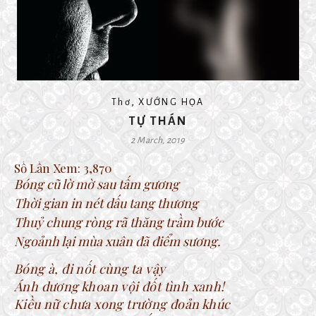
,
Thơ
XƯỚNG HỌA
TỰ THÁN
2 March, 2019
Số Lần Xem:
3,870
Bóng cũ lờ mờ sau tấm gương
Thời gian in nét dấu tang thương
Thuỷ chung ròng rã thăng trầm bước
Ngoảnh lại mùa xuân đã điểm sương.
Bóng à, đi nốt cùng ta vậy
Ánh dương khoan vội đốt tình xanh!
Kiều nữ chưa xong trường đoản khúc