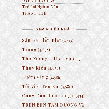
UYÊN THÚY LÂM
Trở Lại Nghìn Năm
TRĂNG THỀ
XEM NHIỀU NHẤT
Sân Ga Tiễn Biệt
(5,313)
Trắng
(4,638)
Thơ Xướng – Họa: Vương
Thúy Kiều
(4,636)
Bướm Vàng
(4,586)
Tôi Viết Tên Em
(4,580)
Cung Đàn Hoài Lang
(4,434)
TRÊN BẾN TẦM DƯƠNG Và