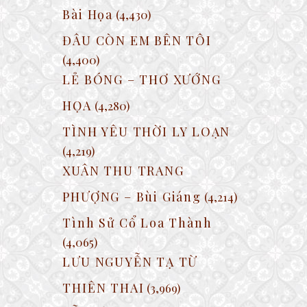
Bài Họa
(4,430)
ĐÂU CÒN EM BÊN TÔI
(4,400)
LẺ BÓNG – THƠ XƯỚNG
HỌA
(4,280)
TÌNH YÊU THỜI LY LOẠN
(4,219)
XUÂN THU TRANG
PHƯỢNG – Bùi Giáng
(4,214)
Tình Sử Cổ Loa Thành
(4,065)
LƯU NGUYỄN TẠ TỪ
THIÊN THAI
(3,969)