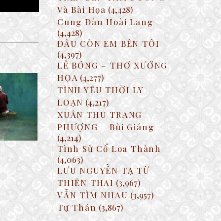
Và Bài Họa
(4,428)
Cung Đàn Hoài Lang
(4,428)
ĐÂU CÒN EM BÊN TÔI
(4,397)
LẺ BÓNG – THƠ XƯỚNG
HỌA
(4,277)
TÌNH YÊU THỜI LY
LOẠN
(4,217)
XUÂN THU TRANG
PHƯỢNG – Bùi Giáng
(4,214)
Tình Sử Cổ Loa Thành
(4,063)
LƯU NGUYỄN TẠ TỪ
THIÊN THAI
(3,967)
VẪN TÌM NHAU
(3,957)
Tự Thán
(3,867)