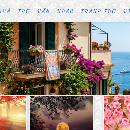
NHÀ
THƠ
VĂN
NHẠC
TRANH THƠ
V