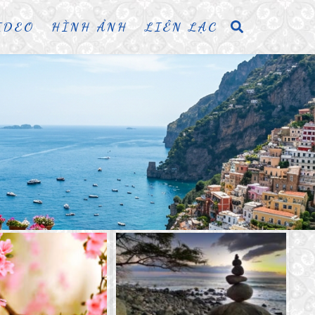
IDEO
HÌNH ẢNH
LIÊN LẠC