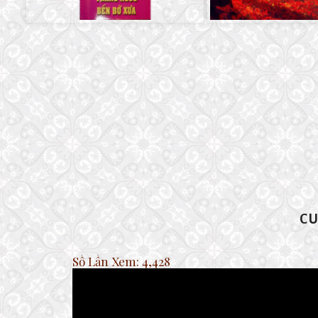
CU
Số Lần Xem:
4,428