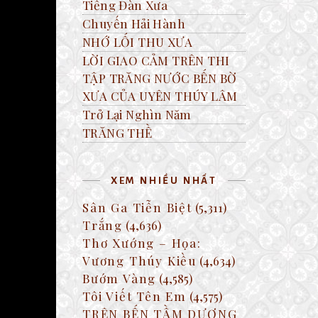
Tiếng Đàn Xưa
Chuyến Hải Hành
NHỚ LỐI THU XƯA
LỜI GIAO CẢM TRÊN THI
TẬP TRĂNG NƯỚC BẾN BỜ
XƯA CỦA UYÊN THÚY LÂM
Trở Lại Nghìn Năm
TRĂNG THỀ
XEM NHIỀU NHẤT
Sân Ga Tiễn Biệt
(5,311)
Trắng
(4,636)
Thơ Xướng – Họa:
Vương Thúy Kiều
(4,634)
Bướm Vàng
(4,585)
Tôi Viết Tên Em
(4,575)
TRÊN BẾN TẦM DƯƠNG