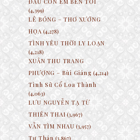
ĐÂU CÒN EM BÊN TÔI
(4,399)
LẺ BÓNG – THƠ XƯỚNG
HỌA
(4,278)
TÌNH YÊU THỜI LY LOẠN
(4,218)
XUÂN THU TRANG
PHƯỢNG – Bùi Giáng
(4,214)
Tình Sử Cổ Loa Thành
(4,063)
LƯU NGUYỄN TẠ TỪ
THIÊN THAI
(3,967)
VẪN TÌM NHAU
(3,957)
Tự Thán
(3,867)