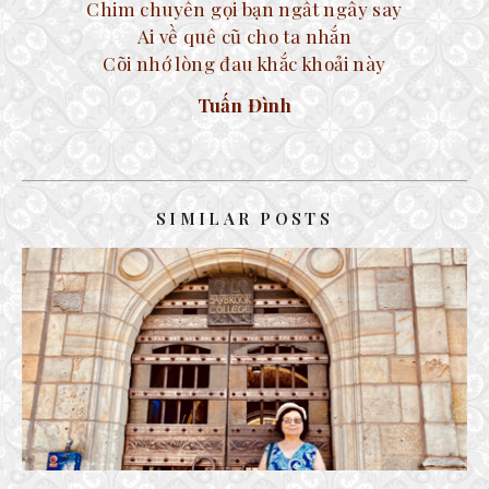
Chim chuyền gọi bạn ngất ngây say
Ai về quê cũ cho ta nhắn
Cõi nhớ lòng đau khắc khoải này
Tuấn Đình
SIMILAR POSTS
TRƯỜNG ĐẠI HỌC YALE
18 September, 2023