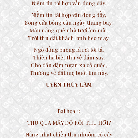
Niềm tin tái hợp vẫn đong đầy.
Niềm tin tái hợp vẫn đong đầy,
Song cửa bóng câu ngày tháng bay.
Màu nắng quê nhà tươi ấm mãi,
Trời thu đất khách lạnh heo may.
Ngô đồng buông lá rơi tơi tả,
Thiên hạ biết thu về đắm say.
Cho dẫu dặm ngàn xa cố quốc,
Thương về đất mẹ buốt tim này.
UYÊN THÚY LÂM
Bài họa 1:
THU QUA MẤY ĐỘ RỒI THU HỠI?
Nắng nhạt chiều thu nhuộm cỏ cây