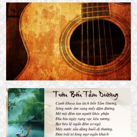
TIẾNG ĐÀN XƯA
27 January, 2017
TRÊN BẾN TẦM DƯƠNG
15 May, 2026