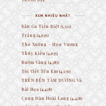
XEM NHIỀU NHẤT
Sân Ga Tiễn Biệt
(5,311)
Trắng
(4,636)
Thơ Xướng – Họa: Vương
Thúy Kiều
(4,635)
Bướm Vàng
(4,585)
Tôi Viết Tên Em
(4,576)
TRÊN BẾN TẦM DƯƠNG Và
Bài Họa
(4,428)
Cung Đàn Hoài Lang
(4,428)