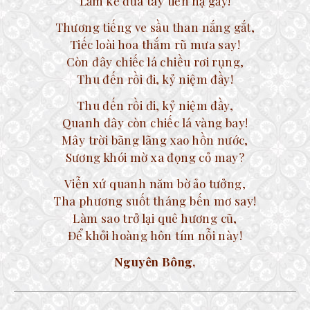
Lắm kẻ đưa tay tiễn hạ gầy!
Thương tiếng ve sầu than nắng gắt,
Tiếc loài hoa thắm rũ mưa say!
Còn đây chiếc lá chiều rơi rụng,
Thu đến rồi đi, kỷ niệm đầy!
Thu đến rồi đi, kỷ niệm đầy,
Quanh đây còn chiếc lá vàng bay!
Mây trời bãng lãng xao hồn nước,
Sương khói mờ xa đọng cỏ may?
Viễn xứ quanh năm bờ ảo tưởng,
Tha phương suốt tháng bến mơ say!
Làm sao trở lại quê hương cũ,
Để khỏi hoàng hôn tím nỗi này!
Nguyên Bông,