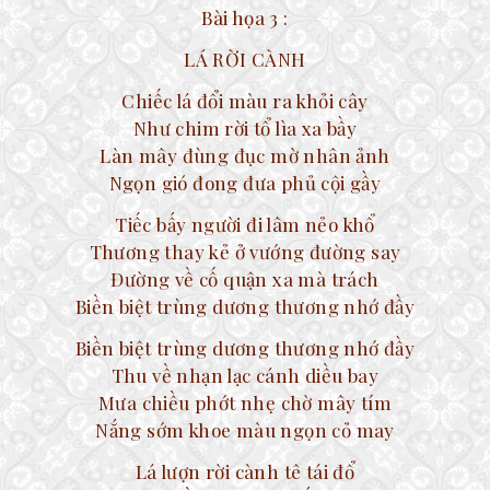
Bài họa 3 :
LÁ RỜI CÀNH
Chiếc lá đổi màu ra khỏi cây
Như chim rời tổ lìa xa bầy
Làn mây đùng đục mờ nhân ảnh
Ngọn gió đong đưa phủ cội gầy
Tiếc bấy người đi lâm nẻo khổ
Thương thay kẻ ở vướng đường say
Đường về cố quận xa mà trách
Biền biệt trùng dương thương nhớ đầy
Biền biệt trùng dương thương nhớ đầy
Thu về nhạn lạc cánh diều bay
Mưa chiều phớt nhẹ chờ mây tím
Nắng sớm khoe màu ngọn cỏ may
Lá lượn rời cành tê tái đổ