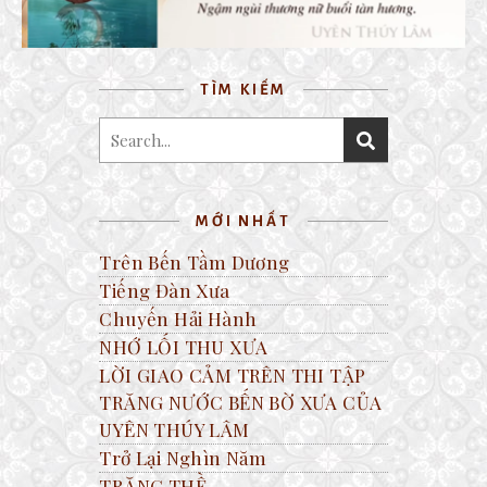
TÌM KIẾM
MỚI NHẤT
Trên Bến Tầm Dương
Tiếng Đàn Xưa
Chuyến Hải Hành
NHỚ LỐI THU XƯA
LỜI GIAO CẢM TRÊN THI TẬP
TRĂNG NƯỚC BẾN BỜ XƯA CỦA
UYÊN THÚY LÂM
Trở Lại Nghìn Năm
TRĂNG THỀ