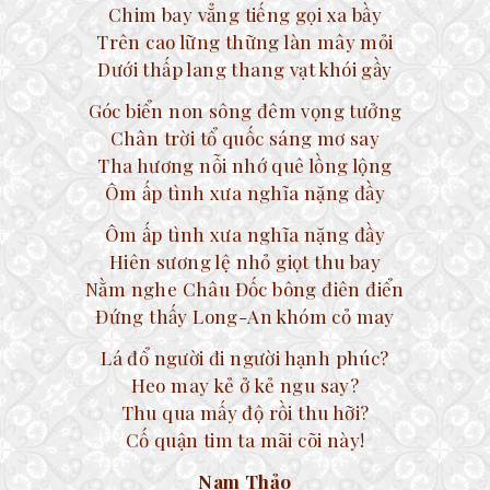
Chim bay vẳng tiếng gọi xa bầy
Trên cao lững thững làn mây mỏi
Dưới thấp lang thang vạt khói gầy
Góc biển non sông đêm vọng tưởng
Chân trời tổ quốc sáng mơ say
Tha hương nỗi nhớ quê lồng lộng
Ôm ấp tình xưa nghĩa nặng đầy
Ôm ấp tình xưa nghĩa nặng đầy
Hiên sương lệ nhỏ giọt thu bay
Nằm nghe Châu Đốc bông điên điển
Đứng thấy Long-An khóm cỏ may
Lá đổ người đi người hạnh phúc?
Heo may kẻ ở kẻ ngu say?
Thu qua mấy độ rồi thu hỡi?
Cố quận tim ta mãi cõi này!
Nam Thảo