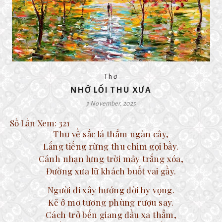
Thơ
NHỚ LỐI THU XƯA
3 November, 2025
Số Lần Xem:
321
Thu về sắc lá thắm ngàn cây,
Lắng tiếng rừng thu chim gọi bầy.
Cánh nhạn lưng trời mây trắng xóa,
Đường xưa lữ khách buốt vai gầy.
Người đi xây hướng đời hy vọng.
Kẻ ở mơ tương phùng rượu say.
Cách trở bến giang đầu xa thẳm,