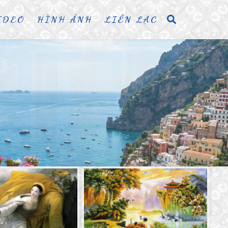
IDEO
HÌNH ẢNH
LIÊN LẠC