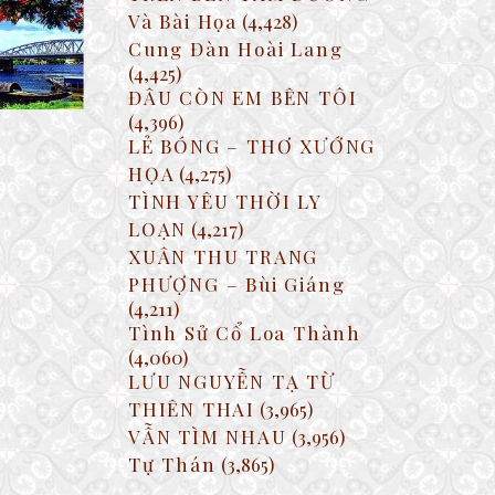
Và Bài Họa
(4,428)
Cung Đàn Hoài Lang
(4,425)
ĐÂU CÒN EM BÊN TÔI
(4,396)
LẺ BÓNG – THƠ XƯỚNG
HỌA
(4,275)
TÌNH YÊU THỜI LY
LOẠN
(4,217)
XUÂN THU TRANG
PHƯỢNG – Bùi Giáng
(4,211)
Tình Sử Cổ Loa Thành
(4,060)
LƯU NGUYỄN TẠ TỪ
THIÊN THAI
(3,965)
VẪN TÌM NHAU
(3,956)
Tự Thán
(3,865)