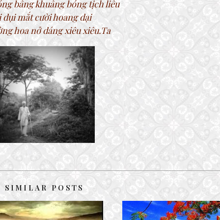
ng bâng khuâng bóng tịch liêu
 dụi mắt cười hoang dại
ng hoa nở dáng xiêu xiêu.Ta
SIMILAR POSTS