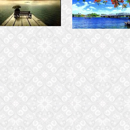
XAO XUYẾN LÒNG ĐƠN
HUẾ THƯƠNG
28 October, 2016
7 February, 2017