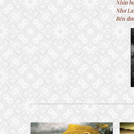
Nhìn bó
Như Lai
Bên đườ