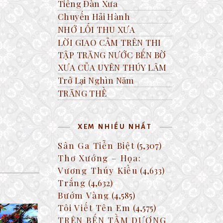
Tiếng Đàn Xưa
Chuyến Hải Hành
NHỚ LỐI THU XƯA
LỜI GIAO CẢM TRÊN THI
TẬP TRĂNG NƯỚC BẾN BỜ
XƯA CỦA UYÊN THÚY LÂM
Trở Lại Nghìn Năm
TRĂNG THỀ
XEM NHIỀU NHẤT
Sân Ga Tiễn Biệt
(5,307)
Thơ Xướng – Họa:
Vương Thúy Kiều
(4,633)
Trắng
(4,632)
Bướm Vàng
(4,585)
Tôi Viết Tên Em
(4,575)
TRÊN BẾN TẦM DƯƠNG