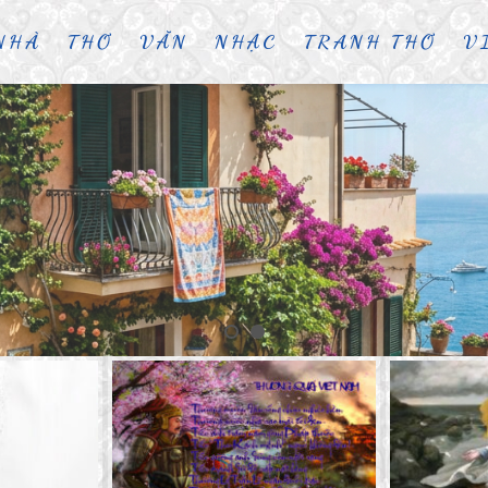
NHÀ
THƠ
VĂN
NHẠC
TRANH THƠ
V