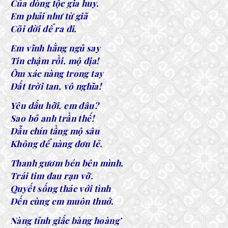
Của dòng tộc gia huy.
Em phải như từ giã
Cõi đời để ra đi.
Em vĩnh hằng ngủ say
Tin chậm rồi, mộ địa!
Ôm xác nàng trong tay
Đất trời tan, vô nghĩa!
Yêu dấu hỡi, em đâu?
Sao bỏ anh trần thế!
Dẫu chín tầng mộ sâu
Không để nàng đơn lẻ.
Thanh gươm bén bên mình,
Trái tim đau rạn vỡ.
Quyết sống thác với tình
Đến cùng em muôn thuở.
Nàng tỉnh giấc bàng hoàng’