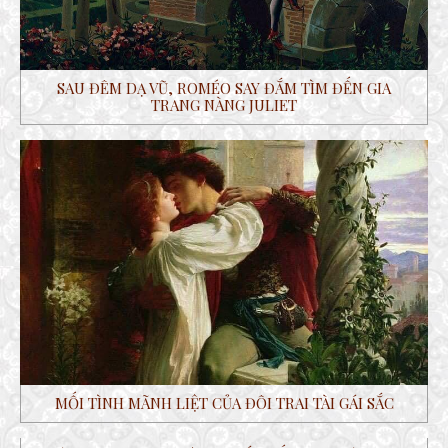
SAU ĐÊM DẠ VŨ, ROMÉO SAY ĐẮM TÌM ĐẾN GIA
TRANG NÀNG JULIET
MỐI TÌNH MÃNH LIỆT CỦA ĐÔI TRAI TÀI GÁI SẮC