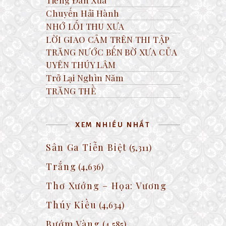
Chuyến Hải Hành
NHỚ LỐI THU XƯA
LỜI GIAO CẢM TRÊN THI TẬP
TRĂNG NƯỚC BẾN BỜ XƯA CỦA
UYÊN THÚY LÂM
Trở Lại Nghìn Năm
TRĂNG THỀ
XEM NHIỀU NHẤT
Sân Ga Tiễn Biệt
(5,311)
Trắng
(4,636)
Thơ Xướng – Họa: Vương
Thúy Kiều
(4,634)
Bướm Vàng
(4,585)