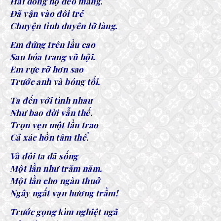
Hai dòng họ đeo mang.
Đã vận vào đôi trẻ
Chuyện tình duyên lỡ làng.
Em đứng trên lầu cao
Sau hóa trang vũ hội.
Em rực rỡ hơn sao
Trước anh và bóng tối.
Ta đến với tình nhau
Như bao đời vẫn thế.
Trọn vẹn một lần trao
Cả xác hồn tâm thể.
Và đôi ta đã sống
Một lần như trăm năm.
Một lần cho ngàn thuở
Ngây ngất vạn hương trầm!
Trước gọng kìm nghiệt ngã