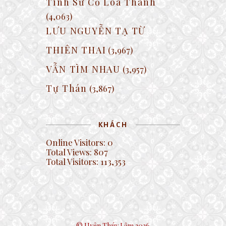
Tình Sử Cổ Loa Thành
(4,063)
LƯU NGUYỄN TẠ TỪ
THIÊN THAI
(3,967)
VẪN TÌM NHAU
(3,957)
Tự Thán
(3,867)
KHÁCH
Online Visitors:
0
Total Views:
807
Total Visitors:
113,353
© Uyên Thúy Lâm 2026