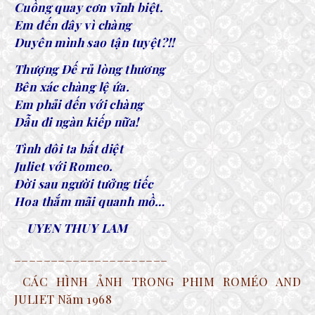
Cuồng quay cơn vĩnh biệt.
Em đến đây vì chàng
Duyên mình sao tận tuyệt?!!
Thượng Đế rủ lòng thương
Bên xác chàng lệ ứa.
Em phải đến với chàng
Dẫu đi ngàn kiếp nữa!
Tình đôi ta bất diệt
Juliet với Romeo.
Đời sau người tưởng tiếc
Hoa thắm mãi quanh mồ…
UYEN THUY LAM
_____________________
CÁC HÌNH ẢNH TRONG PHIM ROMÉO AND
JULIET Năm 1968