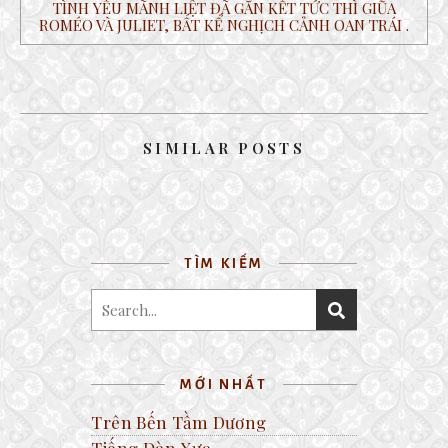
TÌNH YÊU MÃNH LIỆT ĐÃ GẮN KẾT TỨC THÌ GIŨA
ROMÉO VÀ JULIET, BẤT KỂ NGHỊCH CẢNH OAN TRÁI .
SIMILAR POSTS
GRAND CANYON TRÙNG ĐIỆP
29 December, 2016
ĐÓN XUÂN
17 January, 2020
TUỔI THANH TÂN
13 February, 2017
TÌM KIẾM
MỚI NHẤT
Trên Bến Tầm Dương
Tiếng Đàn Xưa