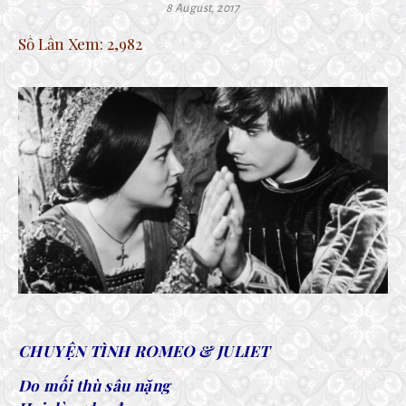
8 August, 2017
Số Lần Xem:
2,982
CHUYỆN TÌNH ROMEO & JULIET
Do mối thù sâu nặng