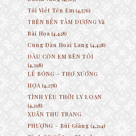
Tôi Viết Tên Em
(4,576)
TRÊN BẾN TẦM DƯƠNG Và
Bài Họa
(4,428)
Cung Đàn Hoài Lang
(4,428)
ĐÂU CÒN EM BÊN TÔI
(4,398)
LẺ BÓNG – THƠ XƯỚNG
HỌA
(4,278)
TÌNH YÊU THỜI LY LOẠN
(4,218)
XUÂN THU TRANG
PHƯỢNG – Bùi Giáng
(4,214)