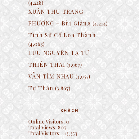
(4,218)
XUÂN THU TRANG
PHƯỢNG – Bùi Giáng
(4,214)
Tình Sử Cổ Loa Thành
(4,063)
LƯU NGUYỄN TẠ TỪ
THIÊN THAI
(3,967)
VẪN TÌM NHAU
(3,957)
Tự Thán
(3,867)
KHÁCH
Online Visitors:
0
Total Views:
807
Total Visitors:
113,353