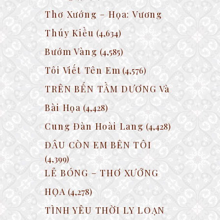
Thơ Xướng – Họa: Vương
Thúy Kiều
(4,634)
Bướm Vàng
(4,585)
Tôi Viết Tên Em
(4,576)
TRÊN BẾN TẦM DƯƠNG Và
Bài Họa
(4,428)
Cung Đàn Hoài Lang
(4,428)
ĐÂU CÒN EM BÊN TÔI
(4,399)
LẺ BÓNG – THƠ XƯỚNG
HỌA
(4,278)
TÌNH YÊU THỜI LY LOẠN