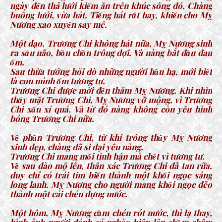
ngày đến thả lưới kiếm ăn trên khúc sông đó. Chàng
buông lưới, vừa hát. Tiếng hát rất hay, khiến cho Mỵ
Nương xao xuyến say mê.
Một dạo, Trương Chi không hát nữa, Mỵ Nương sinh
ra sầu não, bồn chồn trông đợi. Và nàng bắt đầu đau
ốm.
Sau thừa tướng hỏi dò những người hầu hạ, mới biết
là con mình ốm tương tư.
Trương Chi được mời đến thăm Mỵ Nương. Khi nhìn
thấy mặt Trương Chi, Mỵ Nương vỡ mộng, vì Trương
Chi xấu xí quá. Và từ đó nàng không còn yêu hình
bóng Trương Chi nữa.
Về phần Trương Chi, từ khi trông thấy Mỵ Nương
xinh đẹp, chàng đã si dại yêu nàng.
Trương Chi mang mối tình hận mà chết vì tương tư.
Về sau đào mộ lên, thân xác Trương Chi đã tan rữa,
duy chỉ có trái tim biến thành một khối ngọc sáng
long lanh. Mỵ Nương cho người mang khối ngọc đẽo
thành một cái chén đựng nước.
Một hôm, Mỵ Nương cầm chén rót nước, thì lạ thay,