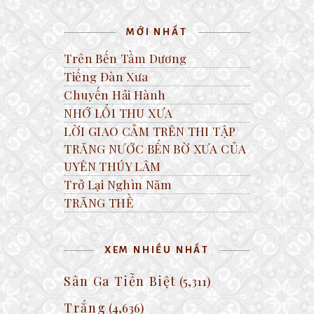
MỚI NHẤT
Trên Bến Tầm Dương
Tiếng Đàn Xưa
Chuyến Hải Hành
NHỚ LỐI THU XƯA
LỜI GIAO CẢM TRÊN THI TẬP
TRĂNG NƯỚC BẾN BỜ XƯA CỦA
UYÊN THÚY LÂM
Trở Lại Nghìn Năm
TRĂNG THỀ
XEM NHIỀU NHẤT
Sân Ga Tiễn Biệt
(5,311)
Trắng
(4,636)