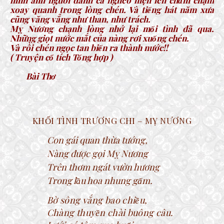
hình ảnh người đánh cá nghèo hiện lên chầm chậm
xoay quanh trong lòng chén. Và tiếng hát năm xưa
cũng văng vẳng như than, như trách.
Mỵ Nương chạnh lòng nhớ lại mối tình đã qua.
Những giọt nước mắt của nàng rơi xuống chén.
Và rồi chén ngọc tan biến ra thành nước!!
( Truyện cổ tích Tổng hợp )
Bài Thơ
KHỐI TÌNH TRƯƠNG CHI – MỴ NƯƠNG
Con gái quan thừa tướng,
Nàng được gọi Mỵ Nương
Trên thơm ngát vườn hương
Trong lầu hoa nhung gấm.
Bờ sông vắng bao chiều,
Chàng thuyền chài buông câu.