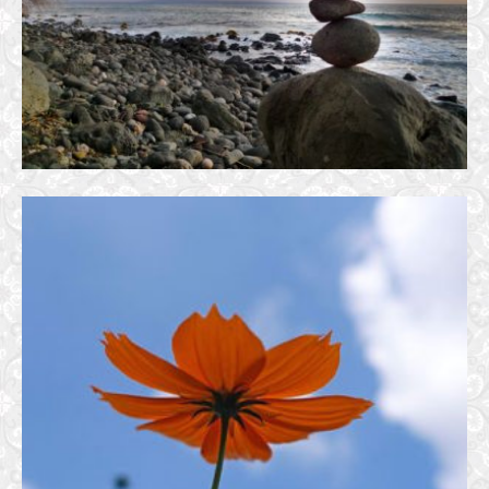
BUỔI CHIỀU NƠI ĐẤT TRÍCH-ĐƯỜNG THI XƯỚNG HỌA
4 January, 2017
KHÚC LY CA
23 October, 2018