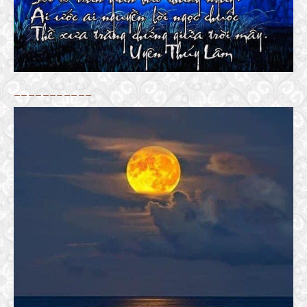
___________