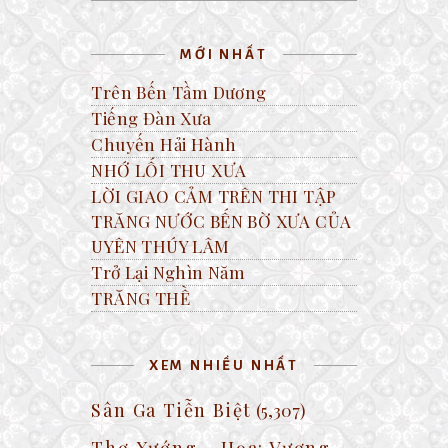
MỚI NHẤT
Trên Bến Tầm Dương
Tiếng Đàn Xưa
Chuyến Hải Hành
NHỚ LỐI THU XƯA
LỜI GIAO CẢM TRÊN THI TẬP
TRĂNG NƯỚC BẾN BỜ XƯA CỦA
UYÊN THÚY LÂM
Trở Lại Nghìn Năm
TRĂNG THỀ
XEM NHIỀU NHẤT
Sân Ga Tiễn Biệt
(5,307)
Thơ Xướng – Họa: Vương