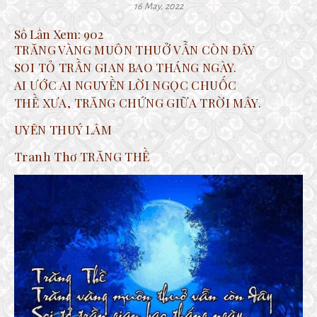
16 May, 2022
Số Lần Xem:
902
TRĂNG VÀNG MUÔN THUỞ VẪN CÒN ĐÂY
SOI TỎ TRẦN GIAN BAO THÁNG NGÀY.
AI ƯỚC AI NGUYỀN LỜI NGỌC CHUỐC
THỀ XƯA, TRĂNG CHỨNG GIỮA TRỜI MÂY.
UYÊN THUÝ LÂM
Tranh Thơ TRĂNG THỀ