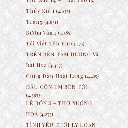
Thúy Kiều
(4,633)
Trắng
(4,631)
Bướm Vàng
(4,585)
Tôi Viết Tên Em
(4,575)
TRÊN BẾN TẦM DƯƠNG Và
Bài Họa
(4,427)
Cung Đàn Hoài Lang
(4,425)
ĐÂU CÒN EM BÊN TÔI
(4,395)
LẺ BÓNG – THƠ XƯỚNG
HỌA
(4,275)
TÌNH YÊU THỜI LY LOẠN