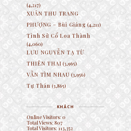
(4,217)
XUÂN THU TRANG
PHƯỢNG – Bùi Giáng
(4,211)
Tình Sử Cổ Loa Thành
(4,060)
LƯU NGUYỄN TẠ TỪ
THIÊN THAI
(3,965)
VẪN TÌM NHAU
(3,956)
Tự Thán
(3,865)
KHÁCH
Online Visitors:
0
Total Views:
807
Total Visitors:
113,352