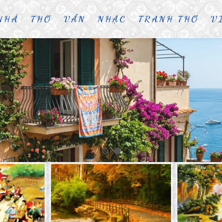
NHÀ
THƠ
VĂN
NHẠC
TRANH THƠ
V