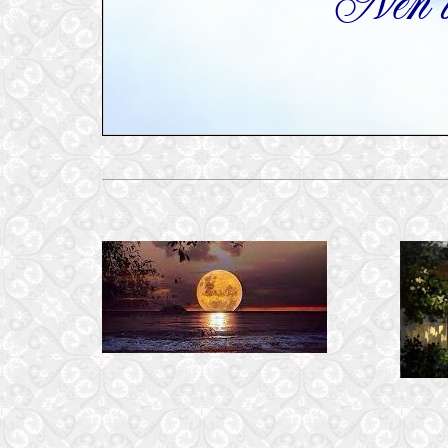
LẠC DẤU CHÂN TÌM
29 October, 2016