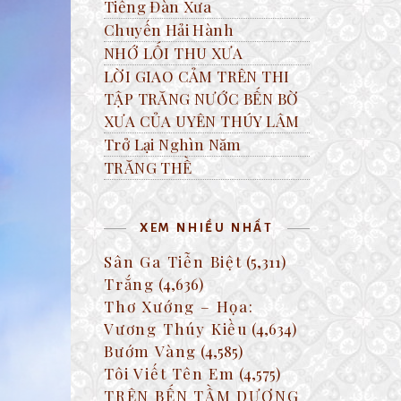
Tiếng Đàn Xưa
Chuyến Hải Hành
NHỚ LỐI THU XƯA
LỜI GIAO CẢM TRÊN THI
TẬP TRĂNG NƯỚC BẾN BỜ
XƯA CỦA UYÊN THÚY LÂM
Trở Lại Nghìn Năm
TRĂNG THỀ
XEM NHIỀU NHẤT
Sân Ga Tiễn Biệt
(5,311)
Trắng
(4,636)
Thơ Xướng – Họa:
Vương Thúy Kiều
(4,634)
Bướm Vàng
(4,585)
Tôi Viết Tên Em
(4,575)
TRÊN BẾN TẦM DƯƠNG