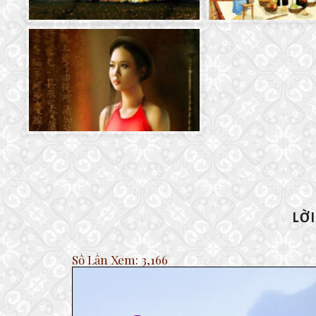
LỜ
Số Lần Xem:
3,166