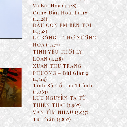
Và Bài Họa
(4,428)
Cung Đàn Hoài Lang
(4,428)
ĐÂU CÒN EM BÊN TÔI
(4,398)
LẺ BÓNG – THƠ XƯỚNG
HỌA
(4,277)
TÌNH YÊU THỜI LY
LOẠN
(4,218)
XUÂN THU TRANG
PHƯỢNG – Bùi Giáng
(4,214)
Tình Sử Cổ Loa Thành
HÁN VƯƠNG
(4,063)
LƯU NGUYỄN TẠ TỪ
THIÊN THAI
(3,967)
VẪN TÌM NHAU
(3,957)
Tự Thán
(3,867)