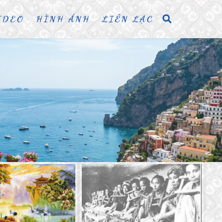
IDEO
HÌNH ẢNH
LIÊN LẠC