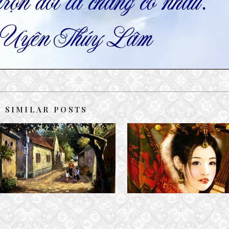
SIMILAR POSTS
CHIẾC BÓNG – NGÀY VỀ
VƯƠNG CHIÊU QUÂN BÁI BIỆT 
12 February, 2024
8 July, 2023