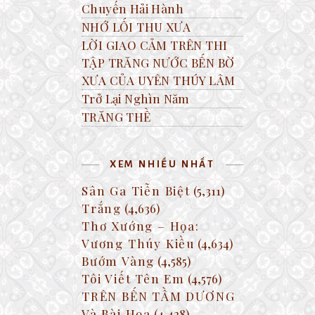
Chuyến Hải Hành
NHỚ LỐI THU XƯA
LỜI GIAO CẢM TRÊN THI
TẬP TRĂNG NƯỚC BẾN BỜ
XƯA CỦA UYÊN THÚY LÂM
Trở Lại Nghìn Năm
TRĂNG THỀ
XEM NHIỀU NHẤT
Sân Ga Tiễn Biệt
(5,311)
Trắng
(4,636)
Thơ Xướng – Họa:
Vương Thúy Kiều
(4,634)
Bướm Vàng
(4,585)
Tôi Viết Tên Em
(4,576)
TRÊN BẾN TẦM DƯƠNG
Và Bài Họa
(4,428)