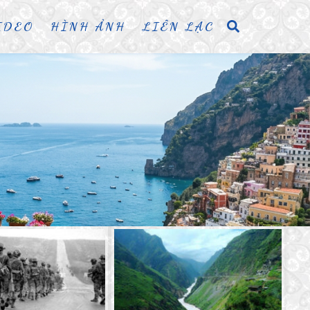
IDEO
HÌNH ẢNH
LIÊN LẠC