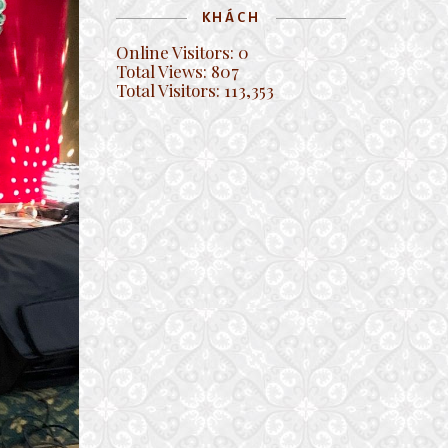
KHÁCH
Online Visitors:
0
Total Views:
807
Total Visitors:
113,353