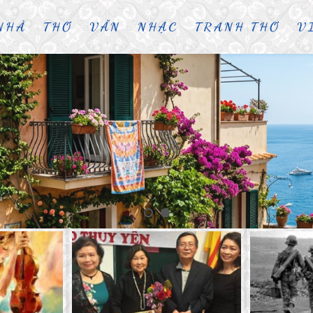
NHÀ
THƠ
VĂN
NHẠC
TRANH THƠ
V