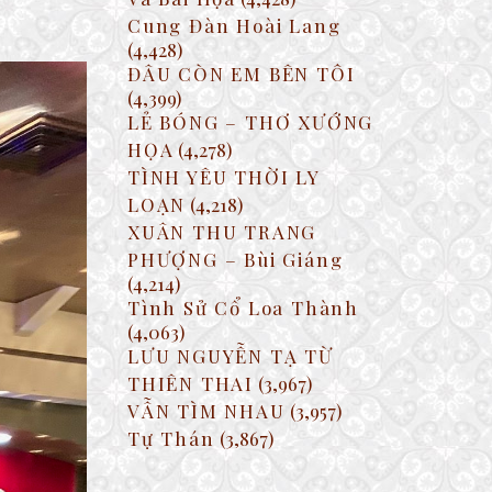
Cung Đàn Hoài Lang
(4,428)
ĐÂU CÒN EM BÊN TÔI
(4,399)
LẺ BÓNG – THƠ XƯỚNG
HỌA
(4,278)
TÌNH YÊU THỜI LY
LOẠN
(4,218)
XUÂN THU TRANG
PHƯỢNG – Bùi Giáng
(4,214)
Tình Sử Cổ Loa Thành
(4,063)
LƯU NGUYỄN TẠ TỪ
THIÊN THAI
(3,967)
VẪN TÌM NHAU
(3,957)
Tự Thán
(3,867)