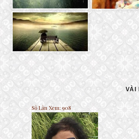
VÀI
Số Lần Xem:
908