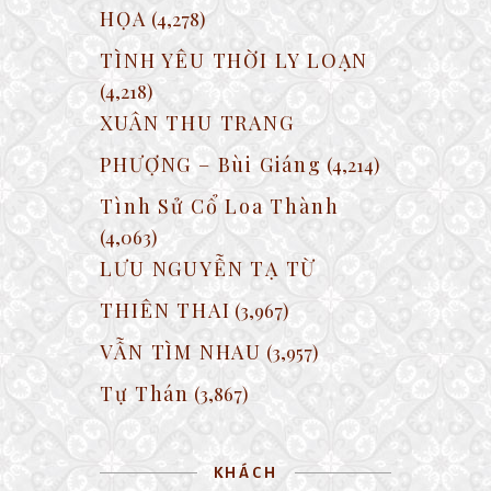
HỌA
(4,278)
TÌNH YÊU THỜI LY LOẠN
(4,218)
XUÂN THU TRANG
PHƯỢNG – Bùi Giáng
(4,214)
Tình Sử Cổ Loa Thành
(4,063)
LƯU NGUYỄN TẠ TỪ
THIÊN THAI
(3,967)
VẪN TÌM NHAU
(3,957)
Tự Thán
(3,867)
KHÁCH