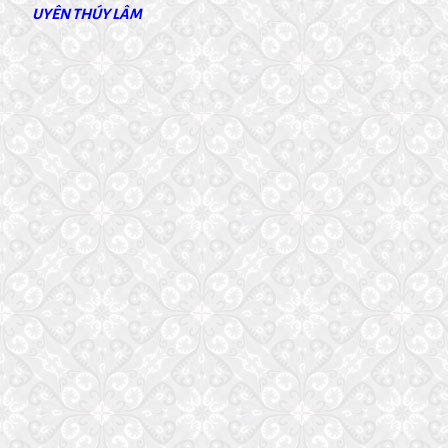
UYÊN THÚY LÂM