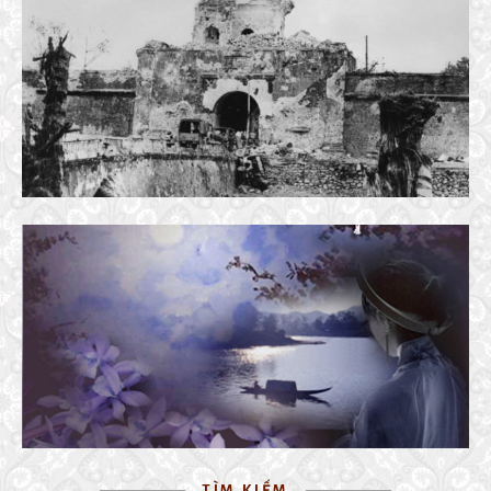
XUÂN MẬU THÂN ĐAU THƯƠNG
9 March, 2018
KHỐI TÌNH TRƯƠNG CHI – MỴ NƯƠNG
24 March, 2021
TÌM KIẾM