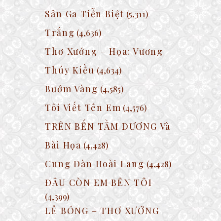
Sân Ga Tiễn Biệt
(5,311)
Trắng
(4,636)
Thơ Xướng – Họa: Vương
Thúy Kiều
(4,634)
Bướm Vàng
(4,585)
Tôi Viết Tên Em
(4,576)
TRÊN BẾN TẦM DƯƠNG Và
Bài Họa
(4,428)
Cung Đàn Hoài Lang
(4,428)
ĐÂU CÒN EM BÊN TÔI
(4,399)
LẺ BÓNG – THƠ XƯỚNG