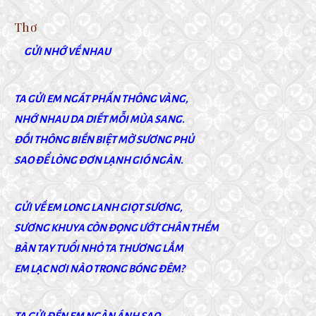
Thơ
GỬI NHỚ VỀ NHAU
TA GỬI EM NGÁT PHẤN THÔNG VÀNG,
NHỚ NHAU DA DIẾT MỖI MÙA SANG.
ĐỒI THÔNG BIỀN BIỆT MỜ SƯƠNG PHỦ
SAO ĐỂ LÒNG ĐƠN LẠNH GIÓ NGÀN.
GỬI VỀ EM LONG LANH GIỌT SƯƠNG,
SƯƠNG KHUYA CÒN ĐỌNG ƯỚT CHÂN THỀM
BÀN TAY TUỔI NHỎ TA THƯƠNG LẮM
EM LẠC NƠI NÀO TRONG BÓNG ĐÊM?
TA GỬI ĐẾN EM NGÀN ÁNH SAO,