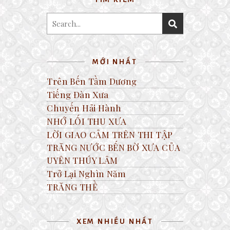
MỚI NHẤT
Trên Bến Tầm Dương
Tiếng Đàn Xưa
Chuyến Hải Hành
NHỚ LỐI THU XƯA
LỜI GIAO CẢM TRÊN THI TẬP
TRĂNG NƯỚC BẾN BỜ XƯA CỦA
UYÊN THÚY LÂM
Trở Lại Nghìn Năm
TRĂNG THỀ
XEM NHIỀU NHẤT