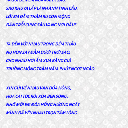
SAO KHUYA LẤP LÁNH ÁNH TINH CẦU.
LỜI EM ĐẰM THẮM RU CƠN MỘNG
ĐÀN TRỖI CUNG SẦU VANG NƠI ĐÂU?
TA ĐẾN VỚI NHAU TRONG ĐÊM THÂU
NỤ HÔN SAY ĐẮM DƯỚI TRỜI SAO.
CHO NHAU HƠI ẤM XUA BĂNG GIÁ
TRƯỜNG MỘNG TRĂM NĂM PHÚT NGỌT NGÀO.
XIN GỬI VỀ NHAU VẠN ĐÓA HỒNG,
HOA CÀI TÓC RỐI XỎA BÊN SÔNG .
NHỚ MÔI EM ĐÓA HỒNG HƯƠNG NGÁT
MÌNH ĐÃ YÊU NHAU TRỌN TẤM LÒNG.