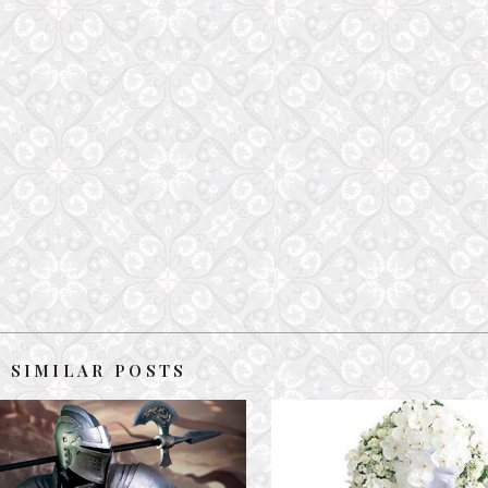
SIMILAR POSTS
LẺ BÓNG – THƠ XƯỚNG HỌA
THƯƠNG TIẾC NGƯỜI Đ
14 June, 2019
28 October, 2016