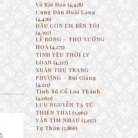
Và Bài Họa
(4,428)
Cung Đàn Hoài Lang
(4,426)
ĐÂU CÒN EM BÊN TÔI
(4,397)
LẺ BÓNG – THƠ XƯỚNG
HỌA
(4,275)
TÌNH YÊU THỜI LY
LOẠN
(4,217)
XUÂN THU TRANG
PHƯỢNG – Bùi Giáng
(4,211)
Tình Sử Cổ Loa Thành
(4,060)
LƯU NGUYỄN TẠ TỪ
THIÊN THAI
(3,965)
VẪN TÌM NHAU
(3,957)
Tự Thán
(3,866)
I