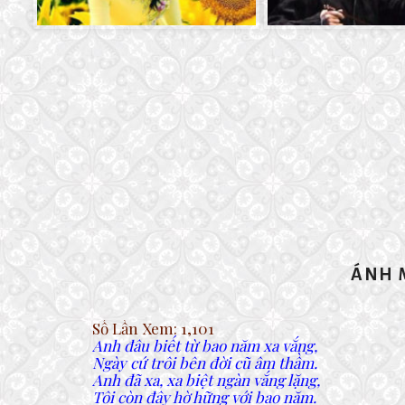
ÁNH 
Số Lần Xem:
1,101
Anh đâu biết từ bao năm xa vắng,
Ngày cứ trôi bên đời cũ âm thầm.
Anh đã xa, xa biệt ngàn vắng lặng,
Tôi còn đây hờ hững với bao năm.