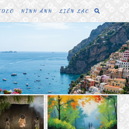
IDEO
HÌNH ẢNH
LIÊN LẠC