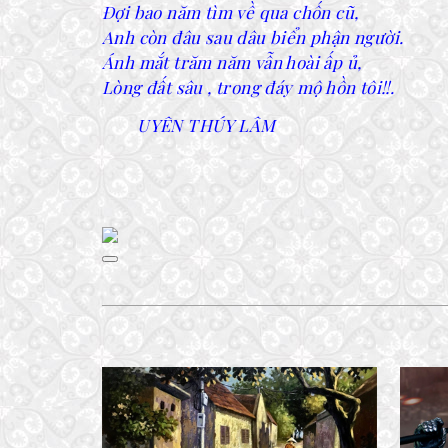
Đợi bao năm tìm về qua chốn cũ,
Anh còn đâu sau dâu biển phận người.
Ánh mắt trăm năm vẫn hoài ấp ủ,
Lòng đất sâu , trong đáy mộ hồn tôi!!.
UYÊN THÚY LÂM
CHIẾC BÓNG – NGÀY VỀ
12 February, 2024