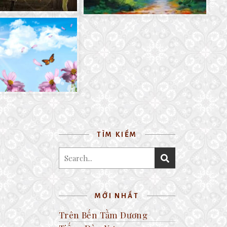
TÌM KIẾM
MỚI NHẤT
Trên Bến Tầm Dương