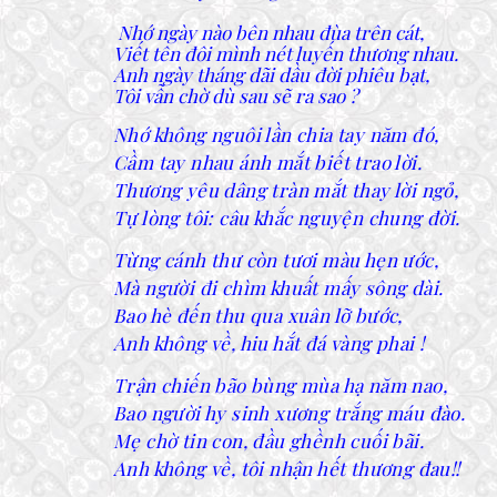
Nhớ ngày nào bên nhau đùa trên cát,
Viết tên đôi mình nét luyến thương nhau.
Anh ngày tháng dãi dầu đời phiêu bạt,
Tôi vẫn chờ dù sau sẽ ra sao ?
Nhớ không nguôi lần chia tay năm đó,
Cầm tay nhau ánh mắt biết trao lời.
Thương yêu dâng tràn mắt thay lời ngỏ,
Tự lòng tôi: câu khắc nguyện chung đời.
Từng cánh thư còn tươi màu hẹn ước,
Mà người đi chìm khuất mấy sông dài.
Bao hè đến thu qua xuân lỡ bước,
Anh không về, hiu hắt đá vàng phai !
Trận chiến bão bùng mùa hạ năm nao,
Bao người hy sinh xương trắng máu đào.
Mẹ chờ tin con, đầu ghềnh cuối bãi.
Anh không về, tôi nhận hết thương đau!!