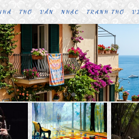
NHÀ
THƠ
VĂN
NHẠC
TRANH THƠ
V