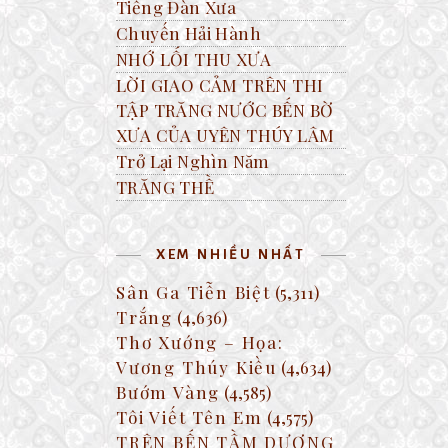
Tiếng Đàn Xưa
Chuyến Hải Hành
NHỚ LỐI THU XƯA
LỜI GIAO CẢM TRÊN THI
TẬP TRĂNG NƯỚC BẾN BỜ
XƯA CỦA UYÊN THÚY LÂM
Trở Lại Nghìn Năm
TRĂNG THỀ
XEM NHIỀU NHẤT
Sân Ga Tiễn Biệt
(5,311)
Trắng
(4,636)
Thơ Xướng – Họa:
Vương Thúy Kiều
(4,634)
Bướm Vàng
(4,585)
Tôi Viết Tên Em
(4,575)
TRÊN BẾN TẦM DƯƠNG