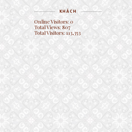
KHÁCH
Online Visitors:
0
Total Views:
807
Total Visitors:
113,353