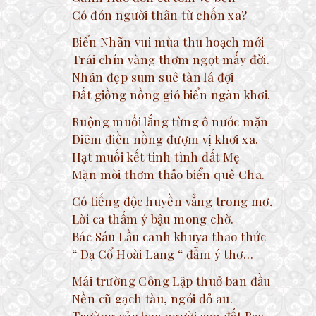
Có đón người thân từ chốn xa?
Biển Nhãn vui mùa thu hoạch mới
Trái chín vàng thơm ngọt mấy đời.
Nhãn đẹp sum suê tàn lá đợi
Đất giồng nồng gió biển ngàn khơi.
Ruộng muối lắng từng ô nước mặn
Diêm điền nồng đượm vị khơi xa.
Hạt muối kết tinh tình đất Mẹ
Mặn mòi thơm thảo biển quê Cha.
Có tiếng độc huyền vẳng trong mơ,
Lời ca thấm ý bậu mong chờ.
Bác Sáu Lầu canh khuya thao thức
“ Dạ Cổ Hoài Lang “ đẫm ý thơ…
Mái trường Công Lập thuở ban đầu
Nền cũ gạch tàu, ngói đỏ au.