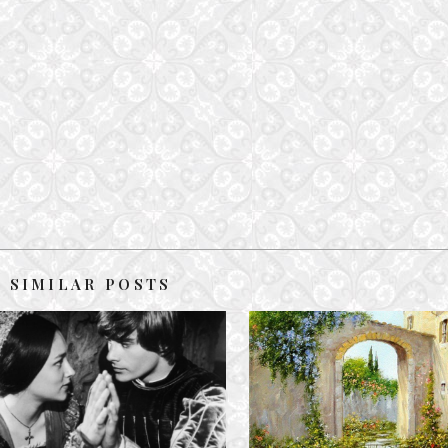
SIMILAR POSTS
TIỄN NGƯỜI
ROMEO & JULIET
4 May, 2024
8 August, 2017