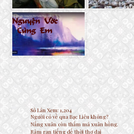
Số Lần Xem:
1,204
Người có về qua Bạc Liêu không?
Nắng xuân còn thắm má xuân hồng.
Râm ran tiếng dế thời thơ dại