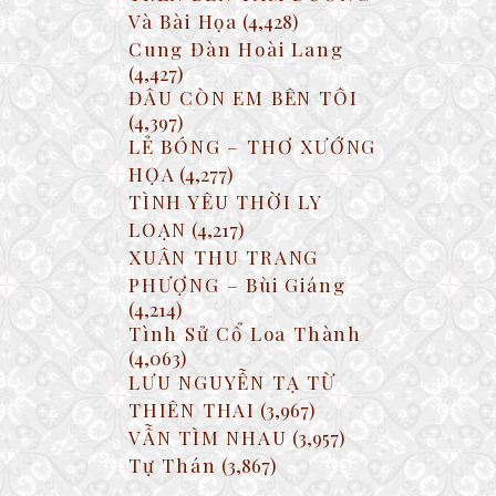
Và Bài Họa
(4,428)
Cung Đàn Hoài Lang
(4,427)
ĐÂU CÒN EM BÊN TÔI
(4,397)
LẺ BÓNG – THƠ XƯỚNG
HỌA
(4,277)
TÌNH YÊU THỜI LY
LOẠN
(4,217)
XUÂN THU TRANG
PHƯỢNG – Bùi Giáng
(4,214)
Tình Sử Cổ Loa Thành
(4,063)
LƯU NGUYỄN TẠ TỪ
THIÊN THAI
(3,967)
VẪN TÌM NHAU
(3,957)
Tự Thán
(3,867)