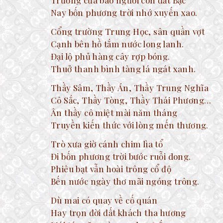
Trường của bao người con đất Bạc
Nay bốn phương trời nhớ xuyến xao.
Cổng trường Trung Học, sân quần vợt
Cạnh bên hồ tắm nước long lanh.
Đại lộ phủ hàng cây rợp bóng.
Thuở thanh bình tàng lá ngát xanh.
Thầy Sâm, Thầy Án, Thầy Trung Nghĩa
Cô Sắc, Thầy Tòng, Thầy Thái Phương…
Ân thầy cô miệt mài năm tháng
Truyền kiến thức với lòng mến thương.
Trò xưa giờ cánh chim lìa tổ
Đi bốn phương trời bước ruỗi dong.
Phiêu bạt vẫn hoài trông cổ độ
Bến nước ngày thơ mãi ngóng trông.
Dù mai có quay về cố quán
Hay trọn đời đất khách tha hương