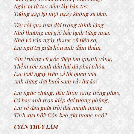
Ngày tạ từ tay nắm lấy bàn tay,
Tưởng gặp lại một ngày không xa lắm.
Vậy rồi quá nửa đời trong thinh lặng
Nhớ thương em gió bấc lạnh từng mùa.
Nhớ vô vàn ngày tháng cũ tiêu sơ,
Em ngự trị giữa hồn anh đằm thắm.
Sân trường cũ gốc điệp tàn quạnh vắng,
Thềm rêu xanh dấu hài đã phai nhòa.
Lạc loài ngay trên cả lối quen xưa
Anh đứng đợi buổi sum vầy hư ảo!
Em nghe chăng, đầu thôn vang tiếng pháo,
Có hay anh trọn kiếp đợi tương phùng,
Em về đâu giữa trời đất mênh mông
Tình xưa hỡi! Còn bao giờ tương ngộ?
UYÊN THÚY LÂM