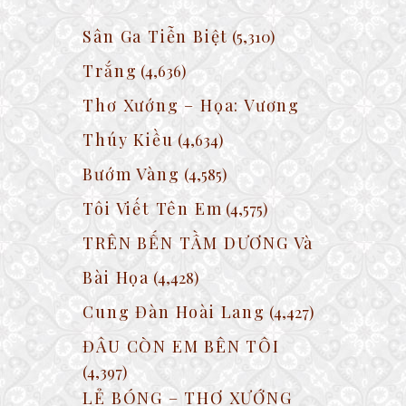
Sân Ga Tiễn Biệt
(5,310)
Trắng
(4,636)
Thơ Xướng – Họa: Vương
Thúy Kiều
(4,634)
Bướm Vàng
(4,585)
Tôi Viết Tên Em
(4,575)
TRÊN BẾN TẦM DƯƠNG Và
Bài Họa
(4,428)
Cung Đàn Hoài Lang
(4,427)
ĐÂU CÒN EM BÊN TÔI
(4,397)
LẺ BÓNG – THƠ XƯỚNG