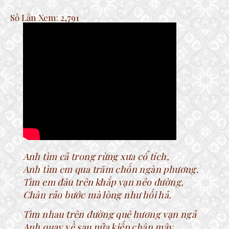
Số Lần Xem:
2,791
Anh tìm cả trong rừng xưa cổ tích,
Anh tìm em qua trăm chốn ngàn phương.
Tìm em đâu trên khắp vạn nẻo đường,
Chân rảo bước mà lòng như hối hả.
Tìm nhau trên đường quê hương vạn ngả
Anh quay về sau nửa kiếp chân mây.