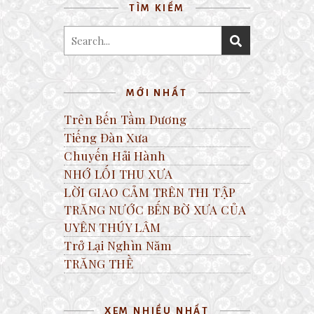
TÌM KIẾM
MỚI NHẤT
Trên Bến Tầm Dương
Tiếng Đàn Xưa
Chuyến Hải Hành
NHỚ LỐI THU XƯA
LỜI GIAO CẢM TRÊN THI TẬP
TRĂNG NƯỚC BẾN BỜ XƯA CỦA
UYÊN THÚY LÂM
Trở Lại Nghìn Năm
TRĂNG THỀ
XEM NHIỀU NHẤT