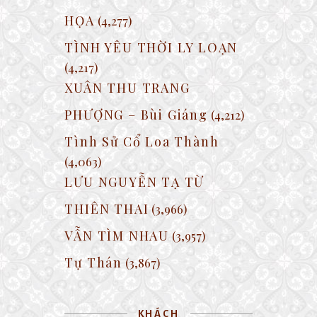
HỌA
(4,277)
TÌNH YÊU THỜI LY LOẠN
(4,217)
XUÂN THU TRANG
PHƯỢNG – Bùi Giáng
(4,212)
Tình Sử Cổ Loa Thành
(4,063)
LƯU NGUYỄN TẠ TỪ
THIÊN THAI
(3,966)
VẪN TÌM NHAU
(3,957)
Tự Thán
(3,867)
KHÁCH