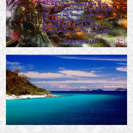
THƯƠNG QUÁ VIỆT NAM
31 January, 2020
TƯỞNG NIỆM CHIẾN SĨ HOÀNG SA
22 January, 2017