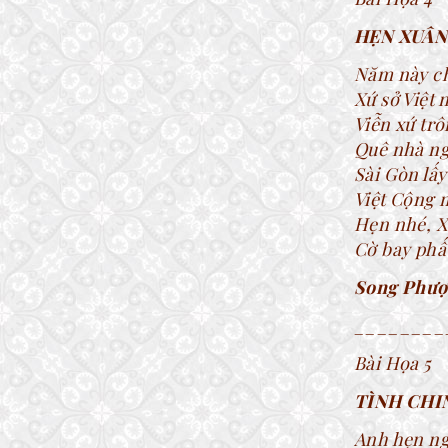
HẸN XUÂN
Năm này ch
Xứ sở Việt
Viễn xứ trô
Quê nhà ng
Sài Gòn lấy
Việt Cộng m
Hẹn nhé, X
Cờ bay phấ
Song Phư
________
Bài Họa 5
TÌNH CHI
Anh hẹn ng