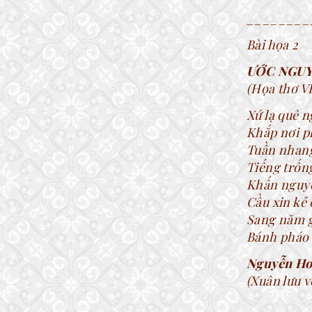
________
Bài họa 2
ƯỚC NGUY
(Họa thơ V
Xứ lạ quê n
Khắp nơi p
Tuần nhang
Tiếng trống
Khấn nguyệ
Cầu xin kẻ 
Sang năm g
Bánh pháo 
Nguyễn Ho
(Xuân lưu 
________