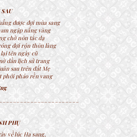
 SAU
ẳng được đợi mùa sang
 nam ngập nắng vàng
ng chờ nôn tấc dạ
óng đợi rộn thôn làng
 lại tên ngày cũ
ờ dần lịch sử trang
uân sau trên đất Mẹ
t phới pháo rền vang
ợng
_______________________
NH PHỤ
ày về lúc Hạ sang,