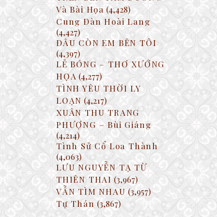
Và Bài Họa
(4,428)
Cung Đàn Hoài Lang
(4,427)
ĐÂU CÒN EM BÊN TÔI
(4,397)
LẺ BÓNG – THƠ XƯỚNG
HỌA
(4,277)
TÌNH YÊU THỜI LY
LOẠN
(4,217)
XUÂN THU TRANG
PHƯỢNG – Bùi Giáng
(4,214)
Tình Sử Cổ Loa Thành
(4,063)
LƯU NGUYỄN TẠ TỪ
THIÊN THAI
(3,967)
VẪN TÌM NHAU
(3,957)
Tự Thán
(3,867)