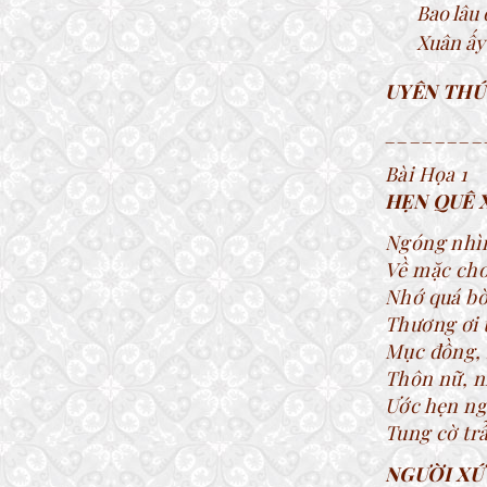
Bao lâu
Xuân ấy
UYÊN THÚ
________
Bài Họa 1
HẸN QUÊ 
Ngóng nhìn
Về mặc cho
Nhớ quá bờ
Thương ơi t
Mục đồng, 
Thôn nữ, n
Ước hẹn ngà
Tung cờ trẫ
NGƯỜI XỨ