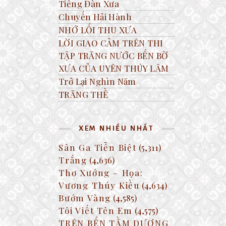
Tiếng Đàn Xưa
Chuyến Hải Hành
NHỚ LỐI THU XƯA
LỜI GIAO CẢM TRÊN THI
TẬP TRĂNG NƯỚC BẾN BỜ
XƯA CỦA UYÊN THÚY LÂM
Trở Lại Nghìn Năm
TRĂNG THỀ
XEM NHIỀU NHẤT
Sân Ga Tiễn Biệt
(5,311)
Trắng
(4,636)
Thơ Xướng – Họa:
Vương Thúy Kiều
(4,634)
Bướm Vàng
(4,585)
Tôi Viết Tên Em
(4,575)
TRÊN BẾN TẦM DƯƠNG