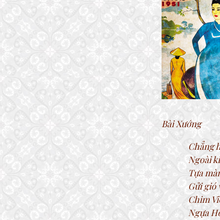
Bài Xướng
Chẳng h
Ngoài k
Tựa màn
Gửi gió
Chim Vi
Ngựa Hồ