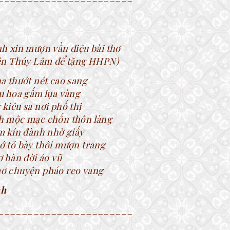
h xin mượn vần điệu bài thơ
ên Thúy Lâm để tặng HHPN)
a thướt nét cao sang
u hoa gấm lụa vàng
kiêu sa nơi phố thị
h mộc mạc chốn thôn làng
m kín đành nhờ giấy
 tỏ bày thôi mượn trang
ơ hàn đời áo vũ
ơ chuyện pháo reo vang
nh
_______________________