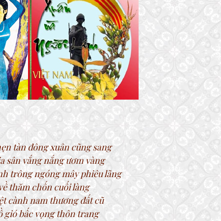
ẹn tàn đông xuân cũng sang
ia sân vắng nắng ươm vàng
h trông ngóng mây phiêu lãng
 về thăm chốn cuối làng
ệt cành nam thương đất cũ
 gió bấc vọng thôn trang