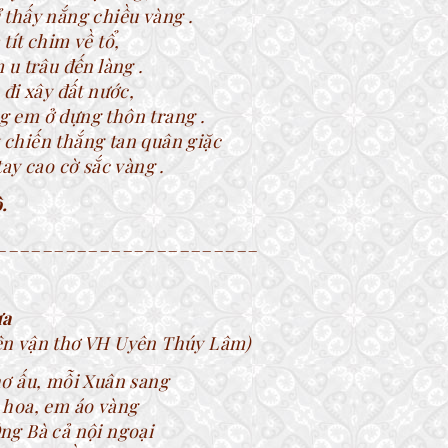
 thấy nắng chiều vàng .
tít chim về tổ,
 u trâu đến làng .
 đi xây đất nước,
 em ở dựng thôn trang .
chiến thắng tan quân giặc
tay cao cờ sắc vàng .
.
_______________________
ưa
n vận thơ VH Uyên Thúy Lâm)
hơ ấu, mỗi Xuân sang
 hoa, em áo vàng
ng Bà cả nội ngoại