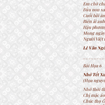
Em chờ chỉ
Đầu non xa 
Cuối bãi âm
Biên ải anh
Hậu phương
Mong ngày 
Người Việt 
Lê Văn Ngô
________
Bài Họa 6
Nhớ Tết X
(Họa nguyê
Nhớ thời t
Chị mặc áo
Chúc thọ Ô