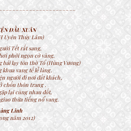
_______________________
ỆN ĐẦU XUÂN
H Uyên Thúy Lâm)
gười Tết rất sang,
hơi phới ngọn cờ vàng.
 bái lạy tôn thờ Tổ (Hùng Vương)
 khua vang tế lễ làng.
n người đi nơi đất khách,
ở chốn thôn trang .
ặp lại cùng nhau đốt,
giao thừa tiếng nổ vang.
àng Linh
vong năm 2012)
_______________________