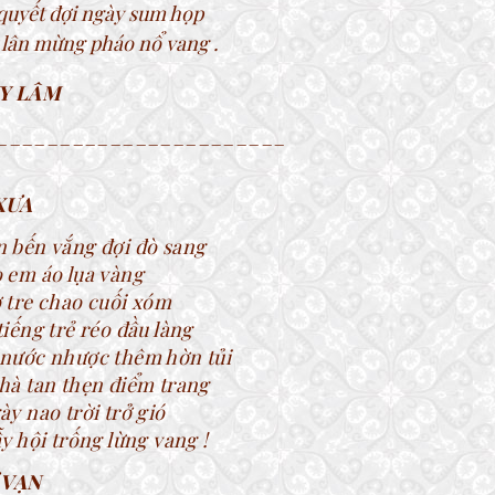
 quyết đợi ngày sum họp
 lân mừng pháo nổ vang .
Y LÂM
_______________________
XƯA
 bến vắng đợi đò sang
 em áo lụa vàng
 tre chao cuối xóm
iếng trẻ réo đầu làng
nước nhược thêm hờn tủi
hà tan thẹn điểm trang
y nao trời trở gió
y hội trống lừng vang !
 VẠN