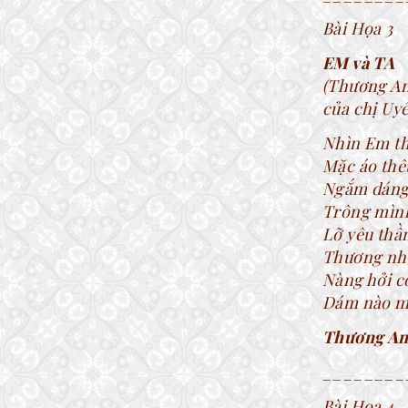
Bài Họa 3
EM và TA
(Thương An
của chị Uy
Nhìn Em th
Mặc áo thê
Ngắm dáng 
Trông mìn
Lỡ yêu thầ
Thương nhớ
Nàng hởi c
Dám nào m
Thương A
________
Bài Họa 4