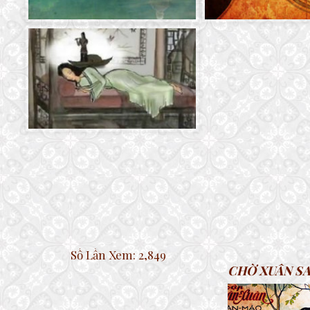
Số Lần Xem:
2,849
CHỜ XUÂN S