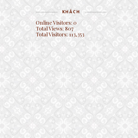
KHÁCH
Online Visitors:
0
Total Views:
807
Total Visitors:
113,353