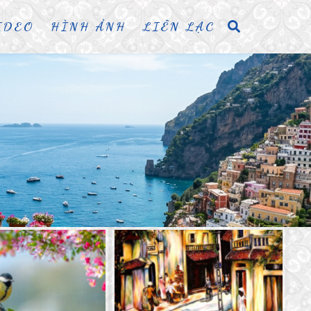
IDEO
HÌNH ẢNH
LIÊN LẠC