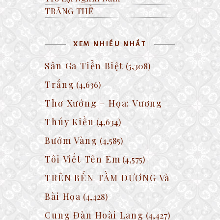
TRĂNG THỀ
XEM NHIỀU NHẤT
Sân Ga Tiễn Biệt
(5,308)
Trắng
(4,636)
Thơ Xướng – Họa: Vương
Thúy Kiều
(4,634)
Bướm Vàng
(4,585)
Tôi Viết Tên Em
(4,575)
TRÊN BẾN TẦM DƯƠNG Và
Bài Họa
(4,428)
Cung Đàn Hoài Lang
(4,427)