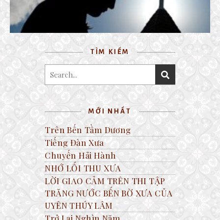
TÌM KIẾM
MỚI NHẤT
Trên Bến Tầm Dương
Tiếng Đàn Xưa
Chuyến Hải Hành
NHỚ LỐI THU XƯA
LỜI GIAO CẢM TRÊN THI TẬP
TRĂNG NƯỚC BẾN BỜ XƯA CỦA
UYÊN THÚY LÂM
Trở Lại Nghìn Năm