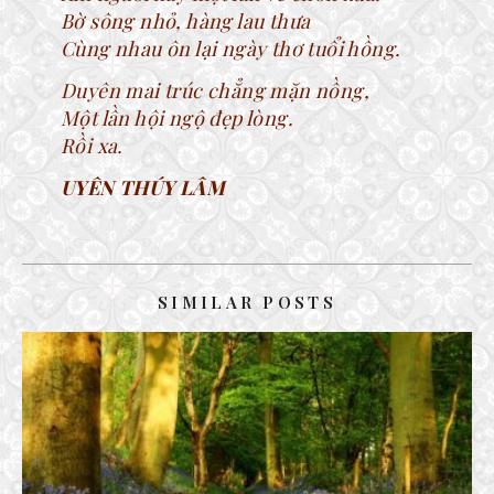
Bờ sông nhỏ, hàng lau thưa
Cùng nhau ôn lại ngày thơ tuổi hồng.
Duyên mai trúc chẳng mặn nồng,
Một lần hội ngộ đẹp lòng.
Rồi xa.
UYÊN THÚY LÂM
SIMILAR POSTS
MÙA XUÂN VẮNG ANH
3 February, 2017