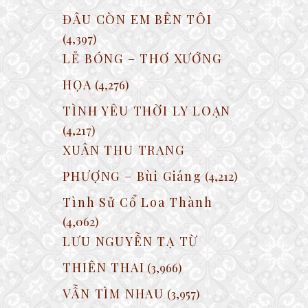
ĐÂU CÒN EM BÊN TÔI
(4,397)
LẺ BÓNG – THƠ XƯỚNG
HỌA
(4,276)
TÌNH YÊU THỜI LY LOẠN
(4,217)
XUÂN THU TRANG
PHƯỢNG – Bùi Giáng
(4,212)
Tình Sử Cổ Loa Thành
(4,062)
LƯU NGUYỄN TẠ TỪ
THIÊN THAI
(3,966)
VẪN TÌM NHAU
(3,957)