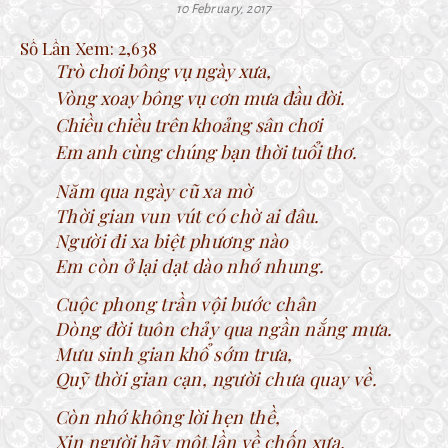
10 February, 2017
Số Lần Xem:
2,638
Trò chơi bông vụ ngày xưa,
Vòng xoay bông vụ cơn mưa đầu đời.
Chiều chiều trên khoảng sân chơi
Em anh cùng chúng bạn thời tuổi thơ.
Năm qua ngày cũ xa mờ
Thời gian vun vút có chờ ai đâu.
Người đi xa biệt phương nào
Em còn ở lại dạt dào nhớ nhung.
Cuộc phong trần vội bước chân
Dòng đời tuôn chảy qua ngần nắng mưa.
Mưu sinh gian khổ sớm trưa,
Quỹ thời gian cạn, người chưa quay về.
Còn nhớ không lời hẹn thề,
Xin người hãy một lần về chốn xưa.