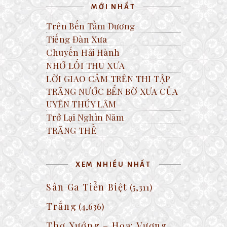
MỚI NHẤT
Trên Bến Tầm Dương
Tiếng Đàn Xưa
Chuyến Hải Hành
NHỚ LỐI THU XƯA
LỜI GIAO CẢM TRÊN THI TẬP
TRĂNG NƯỚC BẾN BỜ XƯA CỦA
UYÊN THÚY LÂM
Trở Lại Nghìn Năm
TRĂNG THỀ
XEM NHIỀU NHẤT
Sân Ga Tiễn Biệt
(5,311)
Trắng
(4,636)
Thơ Xướng – Họa: Vương