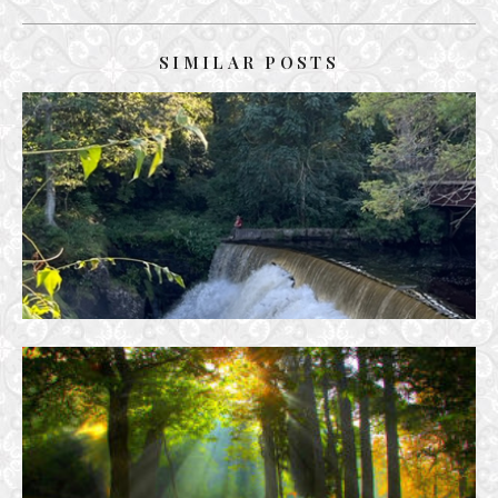
SIMILAR POSTS
ĐI DẠO TRONG RỪNG
18 September, 2023
MÀU NẮNG LỤA
29 December, 2016