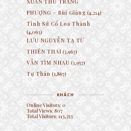
XUÂN THU TRANG
PHƯỢNG – Bùi Giáng
(4,214)
Tình Sử Cổ Loa Thành
(4,063)
LƯU NGUYỄN TẠ TỪ
THIÊN THAI
(3,967)
VẪN TÌM NHAU
(3,957)
Tự Thán
(3,867)
KHÁCH
Online Visitors:
0
Total Views:
807
Total Visitors:
113,353