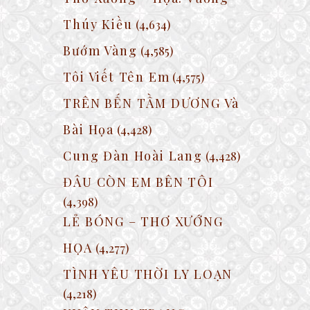
Thúy Kiều
(4,634)
Bướm Vàng
(4,585)
Tôi Viết Tên Em
(4,575)
TRÊN BẾN TẦM DƯƠNG Và
Bài Họa
(4,428)
Cung Đàn Hoài Lang
(4,428)
ĐÂU CÒN EM BÊN TÔI
(4,398)
LẺ BÓNG – THƠ XƯỚNG
HỌA
(4,277)
TÌNH YÊU THỜI LY LOẠN
(4,218)