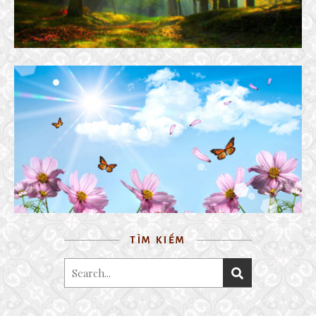
GẶP LẠI NGUYÊN XUÂN
17 May, 2019
TÌM KIẾM