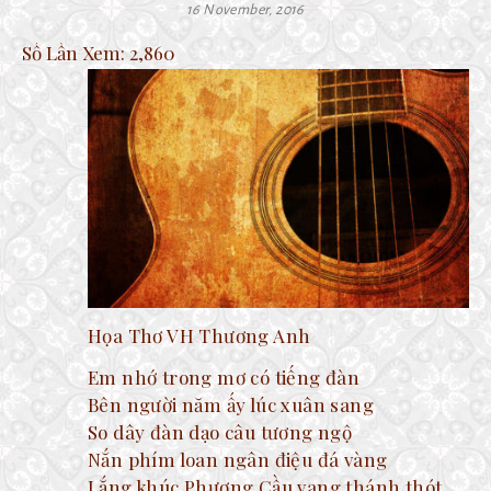
16 November, 2016
Số Lần Xem:
2,860
Họa Thơ VH Thương Anh
Em nhớ trong mơ có tiếng đàn
Bên người năm ấy lúc xuân sang
So dây đàn dạo câu tương ngộ
Nắn phím loan ngân điệu đá vàng
Lắng khúc Phượng Cầu vang thánh thót