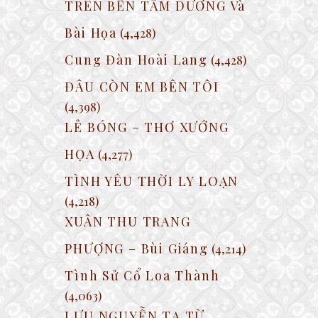
TRÊN BẾN TẦM DƯƠNG Và
Bài Họa
(4,428)
Cung Đàn Hoài Lang
(4,428)
ĐÂU CÒN EM BÊN TÔI
(4,398)
LẺ BÓNG – THƠ XƯỚNG
HỌA
(4,277)
TÌNH YÊU THỜI LY LOẠN
(4,218)
XUÂN THU TRANG
PHƯỢNG – Bùi Giáng
(4,214)
Tình Sử Cổ Loa Thành
(4,063)
LƯU NGUYỄN TẠ TỪ