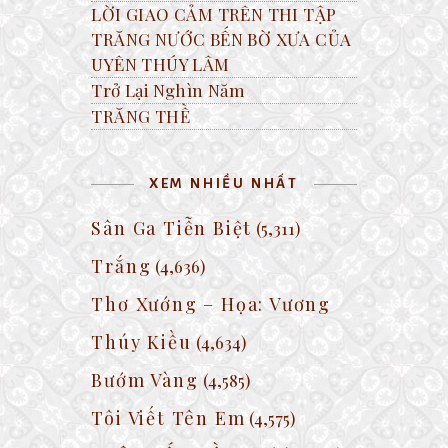
LỜI GIAO CẢM TRÊN THI TẬP
TRĂNG NƯỚC BẾN BỜ XƯA CỦA
UYÊN THÚY LÂM
Trở Lại Nghìn Năm
TRĂNG THỀ
XEM NHIỀU NHẤT
Sân Ga Tiễn Biệt
(5,311)
Trắng
(4,636)
Thơ Xướng – Họa: Vương
Thúy Kiều
(4,634)
Bướm Vàng
(4,585)
Tôi Viết Tên Em
(4,575)