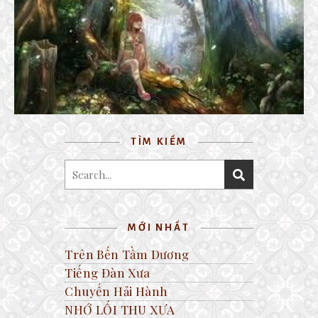
BIẾT ĐÂU TÌM
28 October, 2016
TÌM KIẾM
MỚI NHẤT
Trên Bến Tầm Dương
Tiếng Đàn Xưa
Chuyến Hải Hành
NHỚ LỐI THU XƯA