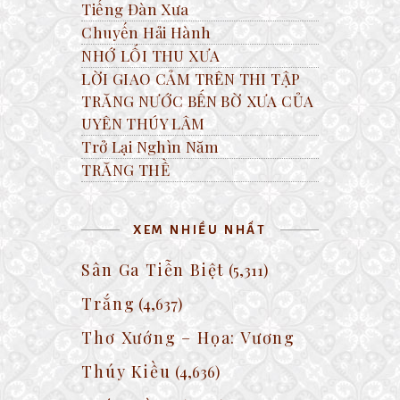
Tiếng Đàn Xưa
Chuyến Hải Hành
NHỚ LỐI THU XƯA
LỜI GIAO CẢM TRÊN THI TẬP
TRĂNG NƯỚC BẾN BỜ XƯA CỦA
UYÊN THÚY LÂM
Trở Lại Nghìn Năm
TRĂNG THỀ
XEM NHIỀU NHẤT
Sân Ga Tiễn Biệt
(5,311)
Trắng
(4,637)
Thơ Xướng – Họa: Vương
Thúy Kiều
(4,636)