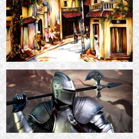
MÙA XUÂN PHỐ CŨ
28 October, 2016
LẺ BÓNG – THƠ XƯỚNG HỌA
14 June, 2019