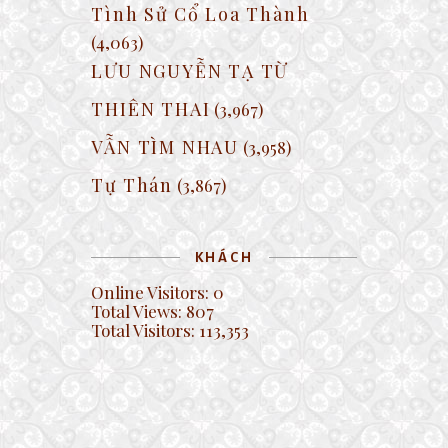
Tình Sử Cổ Loa Thành
(4,063)
LƯU NGUYỄN TẠ TỪ
THIÊN THAI
(3,967)
VẪN TÌM NHAU
(3,958)
Tự Thán
(3,867)
KHÁCH
Online Visitors:
0
Total Views:
807
Total Visitors:
113,353