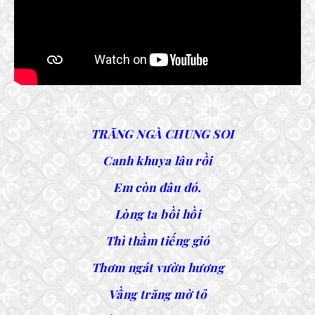
TRĂNG NGÀ CHUNG SOI
Canh khuya lâu rồi
Em còn đâu đó.
Lòng ta bồi hồi
Thì thầm tiếng gió
Thơm ngát vườn hương
Vầng trăng mờ tỏ