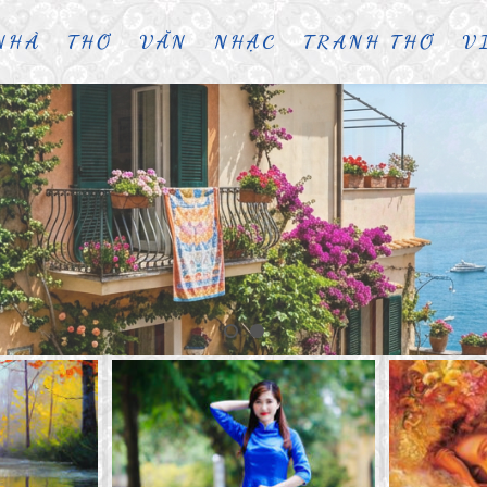
NHÀ
THƠ
VĂN
NHẠC
TRANH THƠ
V