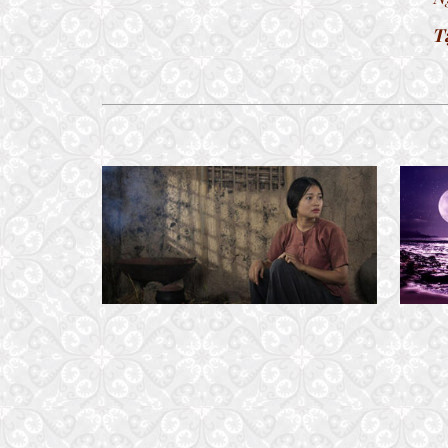
T
CÔ BẠC
27 March, 2020