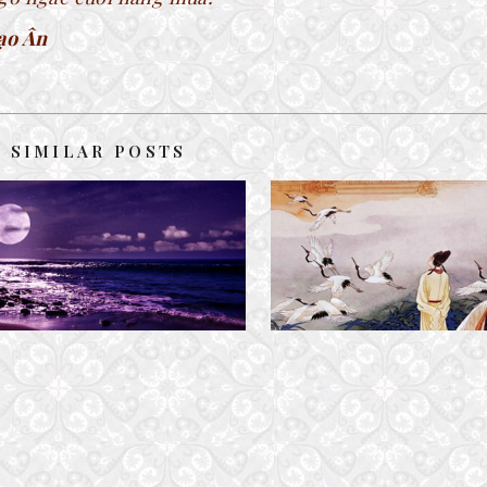
ạo Ân
SIMILAR POSTS
ĐÂU CÒN EM BÊN TÔI
BẢN DỊCH THƠ HOÀNG HẠC
16 March, 2019
6 January, 2023