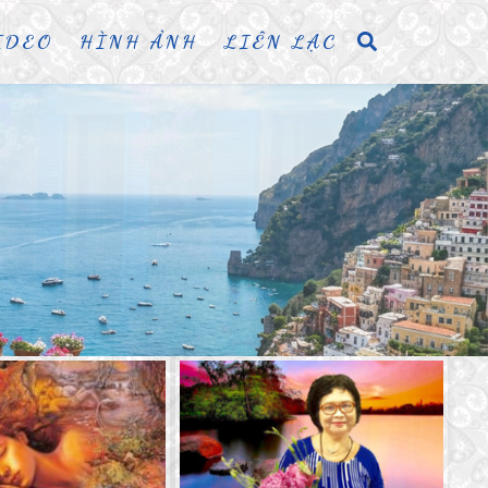
IDEO
HÌNH ẢNH
LIÊN LẠC