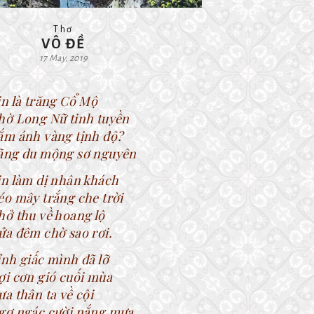
Thơ
VÔ ĐỀ
17 May, 2019
in là trăng Cổ Mộ
hờ Long Nữ tinh tuyền
ắm ánh vàng tịnh độ?
ãng du mộng sơ nguyên
in làm dị nhân khách
éo mây trắng che trời
hở thu về hoang lộ
ửa đêm chờ sao rơi.
ỉnh giấc mình đã lỡ
ợi cơn gió cuối mùa
ưa thân ta về cội
gơ ngác cười nắng mưa.