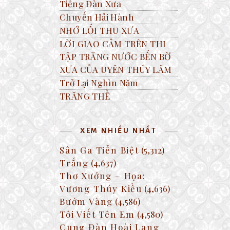
Tiếng Đàn Xưa
Chuyến Hải Hành
NHỚ LỐI THU XƯA
LỜI GIAO CẢM TRÊN THI
TẬP TRĂNG NƯỚC BẾN BỜ
XƯA CỦA UYÊN THÚY LÂM
Trở Lại Nghìn Năm
TRĂNG THỀ
XEM NHIỀU NHẤT
Sân Ga Tiễn Biệt
(5,312)
Trắng
(4,637)
Thơ Xướng – Họa:
Vương Thúy Kiều
(4,636)
Bướm Vàng
(4,586)
Tôi Viết Tên Em
(4,580)
Cung Đàn Hoài Lang