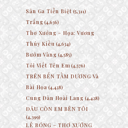
Sân Ga Tiễn Biệt
(5,311)
Trắng
(4,636)
Thơ Xướng – Họa: Vương
Thúy Kiều
(4,634)
Bướm Vàng
(4,585)
Tôi Viết Tên Em
(4,576)
TRÊN BẾN TẦM DƯƠNG Và
Bài Họa
(4,428)
Cung Đàn Hoài Lang
(4,428)
ĐÂU CÒN EM BÊN TÔI
(4,399)
LẺ BÓNG – THƠ XƯỚNG