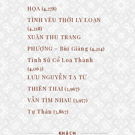
HỌA
(4,278)
TÌNH YÊU THỜI LY LOẠN
(4,218)
XUÂN THU TRANG
PHƯỢNG – Bùi Giáng
(4,214)
Tình Sử Cổ Loa Thành
(4,063)
LƯU NGUYỄN TẠ TỪ
THIÊN THAI
(3,967)
VẪN TÌM NHAU
(3,957)
Tự Thán
(3,867)
KHÁCH