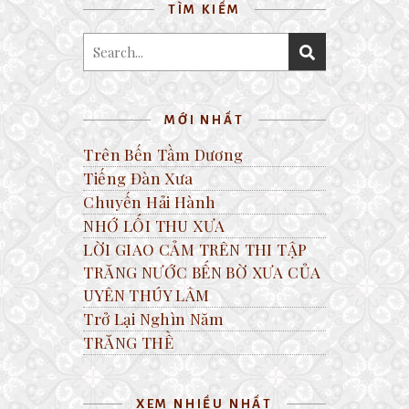
TÌM KIẾM
MỚI NHẤT
Trên Bến Tầm Dương
Tiếng Đàn Xưa
Chuyến Hải Hành
NHỚ LỐI THU XƯA
LỜI GIAO CẢM TRÊN THI TẬP
TRĂNG NƯỚC BẾN BỜ XƯA CỦA
UYÊN THÚY LÂM
Trở Lại Nghìn Năm
TRĂNG THỀ
XEM NHIỀU NHẤT