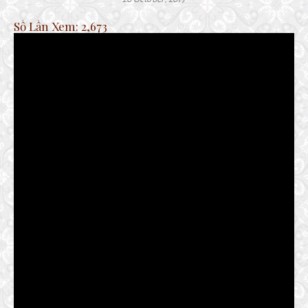
Số Lần Xem:
2,673