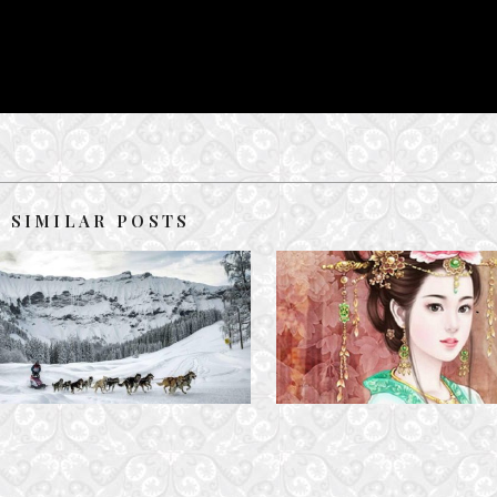
SIMILAR POSTS
HOANG MẠC MÊNH MÔNG
VƯƠNG THÚY KIỀU
9 January, 2018
29 October, 2016