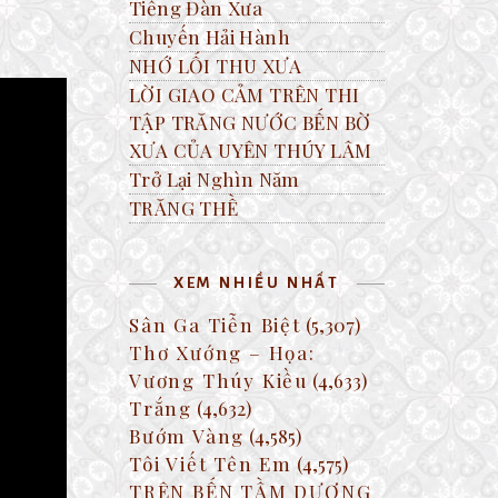
Tiếng Đàn Xưa
Chuyến Hải Hành
NHỚ LỐI THU XƯA
LỜI GIAO CẢM TRÊN THI
TẬP TRĂNG NƯỚC BẾN BỜ
XƯA CỦA UYÊN THÚY LÂM
Trở Lại Nghìn Năm
TRĂNG THỀ
XEM NHIỀU NHẤT
Sân Ga Tiễn Biệt
(5,307)
Thơ Xướng – Họa:
Vương Thúy Kiều
(4,633)
Trắng
(4,632)
Bướm Vàng
(4,585)
Tôi Viết Tên Em
(4,575)
TRÊN BẾN TẦM DƯƠNG