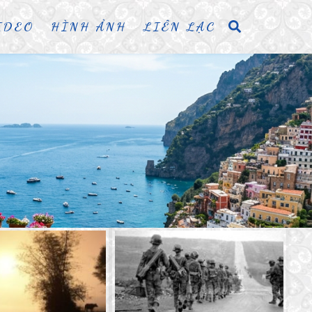
IDEO
HÌNH ẢNH
LIÊN LẠC