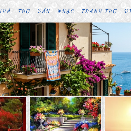
NHÀ
THƠ
VĂN
NHẠC
TRANH THƠ
V