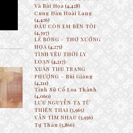
Và Bài Họa
(4,428)
Cung Đàn Hoài Lang
(4,426)
ĐÂU CÒN EM BÊN TÔI
(4,397)
LẺ BÓNG – THƠ XƯỚNG
HỌA
(4,275)
TÌNH YÊU THỜI LY
LOẠN
(4,217)
XUÂN THU TRANG
PHƯỢNG – Bùi Giáng
(4,211)
Tình Sử Cổ Loa Thành
(4,060)
LƯU NGUYỄN TẠ TỪ
THIÊN THAI
(3,965)
VẪN TÌM NHAU
(3,956)
Tự Thán
(3,866)