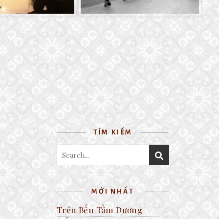
TÌM KIẾM
MỚI NHẤT
Trên Bến Tầm Dương