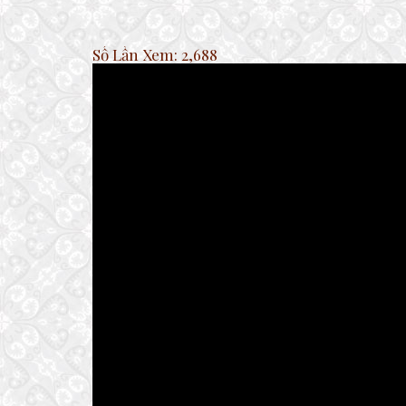
Số Lần Xem:
2,688