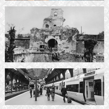
XUÂN MẬU THÂN ĐAU THƯƠNG
9 March, 2018
SÂN GA TIỄN BIỆT
22 November, 2016