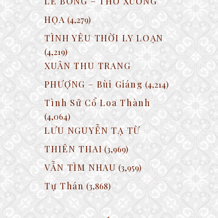
LẺ BÓNG – THƠ XƯỚNG
HỌA
(4,279)
TÌNH YÊU THỜI LY LOẠN
(4,219)
XUÂN THU TRANG
PHƯỢNG – Bùi Giáng
(4,214)
Tình Sử Cổ Loa Thành
(4,064)
LƯU NGUYỄN TẠ TỪ
THIÊN THAI
(3,969)
VẪN TÌM NHAU
(3,959)
Tự Thán
(3,868)