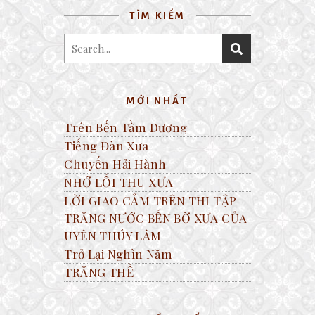
TÌM KIẾM
MỚI NHẤT
Trên Bến Tầm Dương
Tiếng Đàn Xưa
Chuyến Hải Hành
NHỚ LỐI THU XƯA
LỜI GIAO CẢM TRÊN THI TẬP
TRĂNG NƯỚC BẾN BỜ XƯA CỦA
UYÊN THÚY LÂM
Trở Lại Nghìn Năm
TRĂNG THỀ