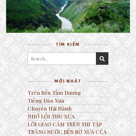
NHAU.
14 December, 2022
TÌM KIẾM
MỚI NHẤT
Trên Bến Tầm Dương
Tiếng Đàn Xưa
Chuyến Hải Hành
NHỚ LỐI THU XƯA
LỜI GIAO CẢM TRÊN THI TẬP
TRĂNG NƯỚC BẾN BỜ XƯA CỦA