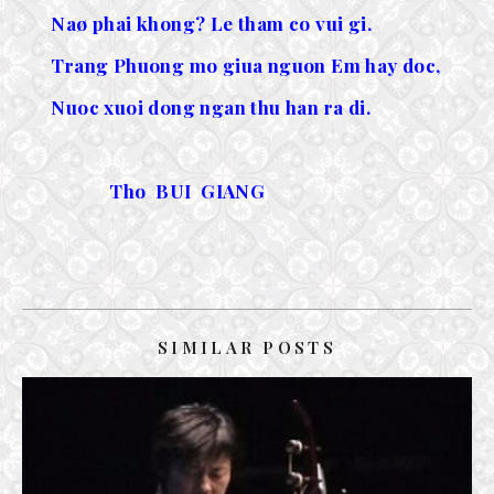
Naø phai khong? Le tham co vui gi.
Trang Phuong mo giua nguon Em hay doc,
Nuoc xuoi dong ngan thu han ra di.
Tho BUI GIANG
SIMILAR POSTS
TIẾNG ĐÀN XƯA & GÃ ÔM ĐÀN