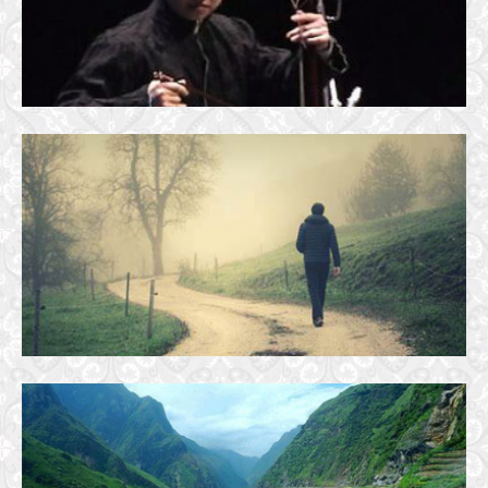
26 September, 2018
NGƯỜI ĐI
10 February, 2017
SÔNG CHIA, BIỂN HẸN, TRĂNG THỀ … RỪNG XƯA GIÓ HÁT, ĐI VỀ CÓ