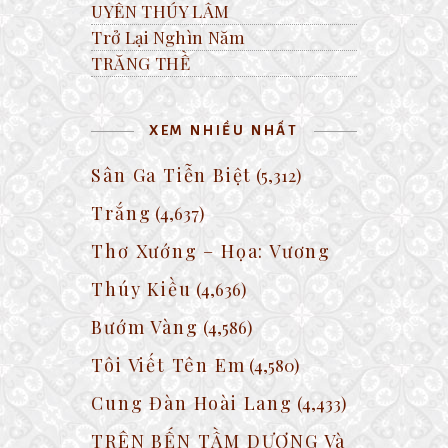
UYÊN THÚY LÂM
Trở Lại Nghìn Năm
TRĂNG THỀ
XEM NHIỀU NHẤT
Sân Ga Tiễn Biệt
(5,312)
Trắng
(4,637)
Thơ Xướng – Họa: Vương
Thúy Kiều
(4,636)
Bướm Vàng
(4,586)
Tôi Viết Tên Em
(4,580)
Cung Đàn Hoài Lang
(4,433)
TRÊN BẾN TẦM DƯƠNG Và