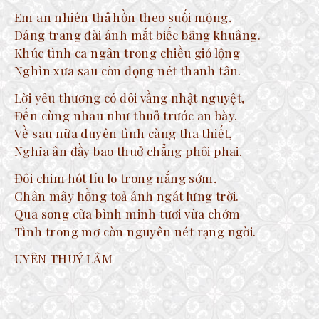
Em an nhiên thả hồn theo suối mộng,
Dáng trang đài ánh mắt biếc bâng khuâng.
Khúc tình ca ngân trong chiều gió lộng
Nghìn xưa sau còn đọng nét thanh tân.
Lời yêu thương có đôi vầng nhật nguyệt,
Đến cùng nhau như thuở trước an bày.
Về sau nữa duyên tình càng tha thiết,
Nghĩa ân đầy bao thuở chẳng phôi phai.
Đôi chim hót líu lo trong nắng sớm,
Chân mây hồng toả ánh ngát lưng trời.
Qua song cửa bình minh tươi vừa chớm
Tình trong mơ còn nguyên nét rạng ngời.
UYÊN THUÝ LÂM