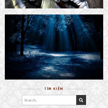
NGHE BÀI ” DẠ KHÚC “
28 August, 2017
TÌM KIẾM