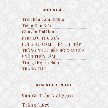
MỚI NHẤT
Trên Bến Tầm Dương
Tiếng Đàn Xưa
Chuyến Hải Hành
NHỚ LỐI THU XƯA
LỜI GIAO CẢM TRÊN THI TẬP
TRĂNG NƯỚC BẾN BỜ XƯA CỦA
UYÊN THÚY LÂM
Trở Lại Nghìn Năm
TRĂNG THỀ
XEM NHIỀU NHẤT
Sân Ga Tiễn Biệt
(5,312)
Trắng
(4,637)