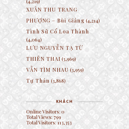
(4,219)
XUÂN THU TRANG
PHƯỢNG – Bùi Giáng
(4,214)
Tình Sử Cổ Loa Thành
(4,064)
LƯU NGUYỄN TẠ TỪ
THIÊN THAI
(3,969)
VẪN TÌM NHAU
(3,959)
Tự Thán
(3,868)
KHÁCH
Online Visitors:
0
Total Views:
799
Total Visitors:
113,353