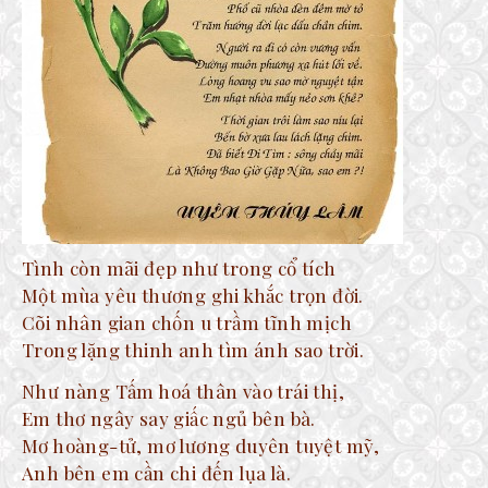
Tình còn mãi đẹp như trong cổ tích
Một mùa yêu thương ghi khắc trọn đời.
Cõi nhân gian chốn u trầm tĩnh mịch
Trong lặng thinh anh tìm ánh sao trời.
Như nàng Tấm hoá thân vào trái thị,
Em thơ ngây say giấc ngủ bên bà.
Mơ hoàng-tử, mơ lương duyên tuyệt mỹ,
Anh bên em cần chi đến lụa là.