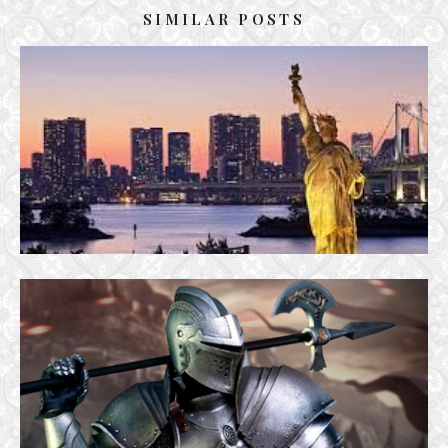
SIMILAR POSTS
NGỌN HẢI ĐĂNG CỦA HY VỌNG
14 September, 2018
LẺ BÓNG – THƠ XƯỚNG HỌA
14 June, 2019