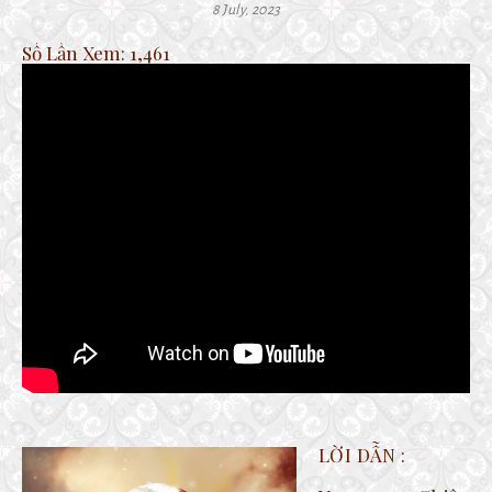
8 July, 2023
Số Lần Xem:
1,461
LỜI DẪN :