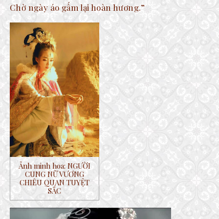
Chờ ngày áo gấm lại hoàn hương.”
Ảnh minh hoa: NGƯỜI
CUNG NỮ VƯƠNG
CHIÊU QUAN TUYỆT
SẮC