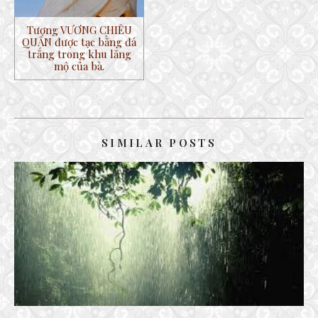
Tượng VƯƠNG CHIÊU
QUÂN được tạc bằng đá
trắng trong khu lăng
mộ của bà.
SIMILAR POSTS
BÀI THƠ THÁNG SÁU
29 October, 2016