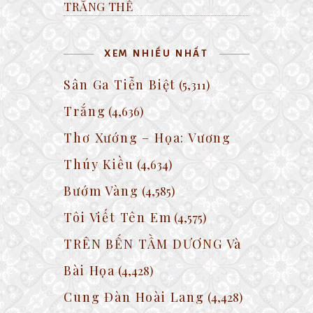
TRĂNG THỀ
XEM NHIỀU NHẤT
Sân Ga Tiễn Biệt
(5,311)
Trắng
(4,636)
Thơ Xướng – Họa: Vương
Thúy Kiều
(4,634)
Bướm Vàng
(4,585)
Tôi Viết Tên Em
(4,575)
TRÊN BẾN TẦM DƯƠNG Và
Bài Họa
(4,428)
Cung Đàn Hoài Lang
(4,428)