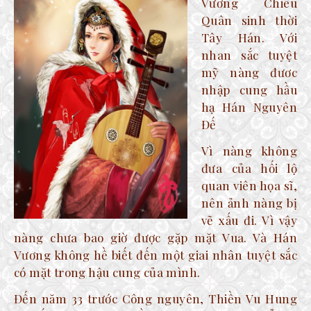
Vương Chiêu
Quân sinh thời
Tây Hán. Với
nhan sắc tuyệt
mỹ nàng đươc
nhập cung hầu
hạ Hán Nguyên
Đế
Vì nàng không
đưa của hối lộ
quan viên họa sĩ,
nên ảnh nàng bị
vẽ xấu đi. Vì vậy
nàng chưa bao giờ được gặp mặt Vua. Và Hán
Vương không hề biết đến một giai nhân tuyệt sắc
có mặt trong hậu cung của mình.
Đến năm 33 trước Công nguyên, Thiền Vu Hung