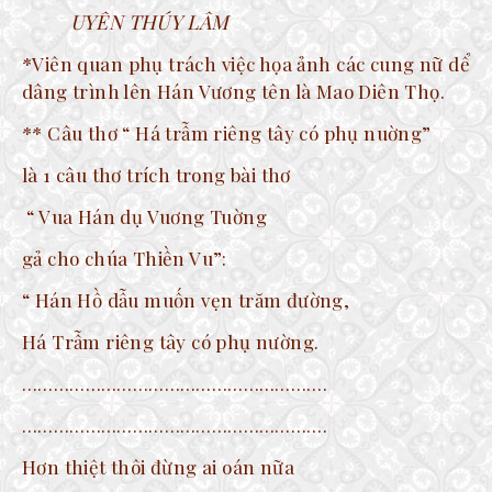
UYÊN THÚY LÂM
*Viên quan phụ trách việc họa ảnh các cung nữ dể
dâng trình lên Hán Vương tên là Mao Diên Thọ.
** Câu thơ “ Há trẫm riêng tây có phụ nuờng”
là 1 câu thơ trích trong bài thơ
“ Vua Hán dụ Vuơng Tuờng
gả cho chúa Thiền Vu”:
“ Hán Hồ dẫu muốn vẹn trăm đường,
Há Trẫm riêng tây có phụ nường.
………………………………………………….
………………………………………………….
Hơn thiệt thôi đừng ai oán nữa