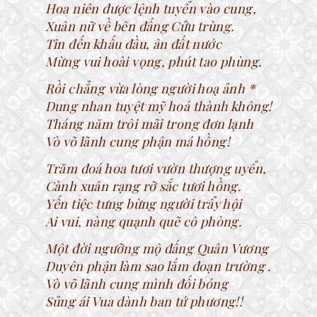
Hoa niên được lệnh tuyển vào cung,
Xuân nữ về bên đấng Cửu trùng.
Tin đến khấu đầu, ân đất nước
Mừng vui hoài vọng, phút tao phùng.
Rồi chẳng vừa lòng người hoạ ảnh *
Dung nhan tuyệt mỹ hoá thành không!
Tháng năm trôi mãi trong đơn lạnh
Vò võ lãnh cung phận má hồng!
Trăm đoá hoa tươi vườn thượng uyển,
Cành xuân rạng rỡ sắc tươi hồng.
Yến tiệc tưng bừng người trẩy hội
Ai vui, nàng quạnh quẽ cô phòng.
Một đời ngưỡng mộ đấng Quân Vương
Duyên phận làm sao lắm đoạn trường .
Vò võ lãnh cung mình đối bóng
Sủng ái Vua dành ban tứ phương!!