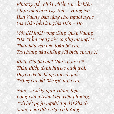
Phương Bắc chúa Thiền Vu cầu kiến
Chọn hiếu hoà Tây Hán – Hung Nô.
Hán Vương ban tặng cho người ngọc
Giao hảo bền lâu giữa Hán – Hồ.
Một đời hoài vọng đấng Quân Vương
“Há Trẫm riêng tây có phụ nường?**
Thân liễu yếu bảo toàn bờ cõi,
Trai hùng đâu chẳng giữ biên cương ?!
Khấu đầu bái biệt Hán Vương ơi!
Thần thiếp đành lưu lạc cuối trời.
Duyên đã bẽ bàng nơi cố quốc
Trông vời đất Bắc gió mưa rơi!…
Nàng về xứ lạ ngôi Vương hậu,
Lòng vẫn u trầm kiếp viễn phương.
Trải hết phận người nơi đất khách
Mong cuối đời về lại cố hương….