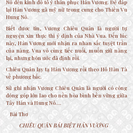
Nô đến kinh đô tỏ ý thần phục Hán Vương. Để đáp
lại Hán Vương gã mỹ nữ trong cung cho Thiền Vu
Hung Nô.
Biết đươc tin, Vương Chiêu Quân là người tự
nguyện xin thực thi ý dịnh của Nhà Vua. Đến lúc
này, Hán Vương mới nhận ra nhan sắc tuyệt trần
của nàng. Vua vô cùng tiếc nuối, muốn giữ nàng
lại, nhưng hôn ước đã định rồi.
Chiêu Quân lạy tạ Hán Vương rồi theo Hô Hàn Tà
về phương bắc.
Sử ghi nhận Vương Chiêu Quân là người có công
đóng góp lớn lao cho nền hòa bình bền vững giữa
Tây Hán và Hung Nô….
Bài Thơ
CHIÊU QUÂN BÁI BIỆT HÁN VƯƠNG