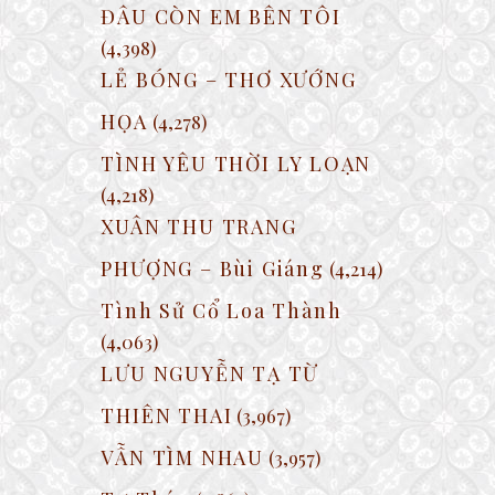
ĐÂU CÒN EM BÊN TÔI
(4,398)
LẺ BÓNG – THƠ XƯỚNG
HỌA
(4,278)
TÌNH YÊU THỜI LY LOẠN
(4,218)
XUÂN THU TRANG
PHƯỢNG – Bùi Giáng
(4,214)
Tình Sử Cổ Loa Thành
(4,063)
LƯU NGUYỄN TẠ TỪ
THIÊN THAI
(3,967)
VẪN TÌM NHAU
(3,957)